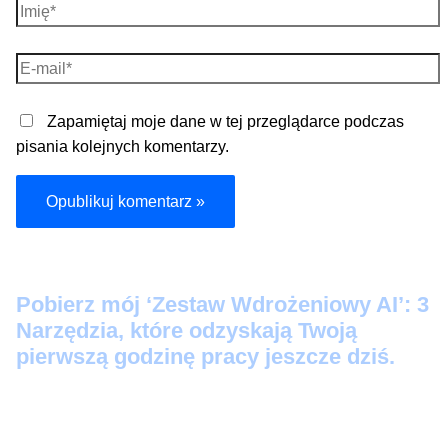
Imię*
E-
mail*
Zapamiętaj moje dane w tej przeglądarce podczas
pisania kolejnych komentarzy.
Pobier
z mój ‘Zestaw Wdrożeniowy AI’: 3
Narzędzia, które odzyskają Twoją
pierwszą godzinę pracy jeszcze dziś.
Protokół Szybkiego Startu:
3 prompty 'Kopiuj-
Wklej’, które zamienią Twoje luźne notatki w