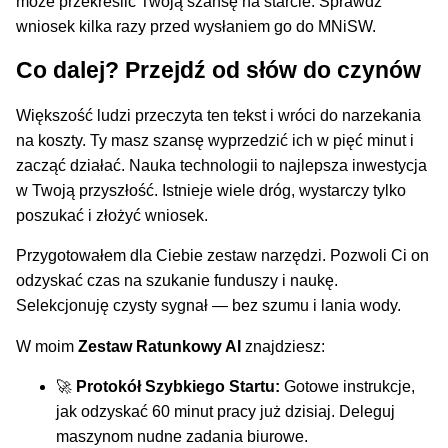
może przekreślić Twoją szansę na starcie. Sprawdź
wniosek kilka razy przed wysłaniem go do MNiSW.
Co dalej? Przejdź od słów do czynów
Większość ludzi przeczyta ten tekst i wróci do narzekania
na koszty. Ty masz szansę wyprzedzić ich w pięć minut i
zacząć działać. Nauka technologii to najlepsza inwestycja
w Twoją przyszłość. Istnieje wiele dróg, wystarczy tylko
poszukać i złożyć wniosek.
Przygotowałem dla Ciebie zestaw narzędzi. Pozwoli Ci on
odzyskać czas na szukanie funduszy i naukę.
Selekcjonuję czysty sygnał — bez szumu i lania wody.
W moim
Zestaw Ratunkowy AI
znajdziesz:
🚀
Protokół Szybkiego Startu:
Gotowe instrukcje,
jak odzyskać 60 minut pracy już dzisiaj. Deleguj
maszynom nudne zadania biurowe.