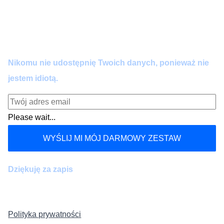
Dołącz do praktyków AI.
Zero spamu. Pełna wartość co 14 dni. Wypisujesz się
kiedy chcesz.
Nikomu nie udostępnię Twoich danych, ponieważ nie
jestem idiotą.
Please wait...
WYŚLIJ MI MÓJ DARMOWY ZESTAW
Dziękuję za zapis
Polityka prywatności