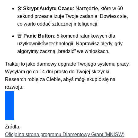
🛠️
Skrypt Audytu Czasu:
Narzędzie, które w 60
sekund przeanalizuje Twoje zadania. Dowiesz się,
co warto oddać sztucznej inteligencji.
🚨
Panic Button:
5 komend ratunkowych dla
użytkowników technologii. Naprawisz błędy, gdy
algorytmy zaczną „bredzić” we wnioskach.
Traktuj to jako darmowy upgrade Twojego systemu pracy.
Wysyłam go co 14 dni prosto do Twojej skrzynki.
Research robię za Ciebie, abyś mógł skupić się na
rozwoju.
Odblokuj Mój Zestaw Ratunkowy
Źródła:
Oficjalna strona programu Diamentowy Grant (MNiSW)