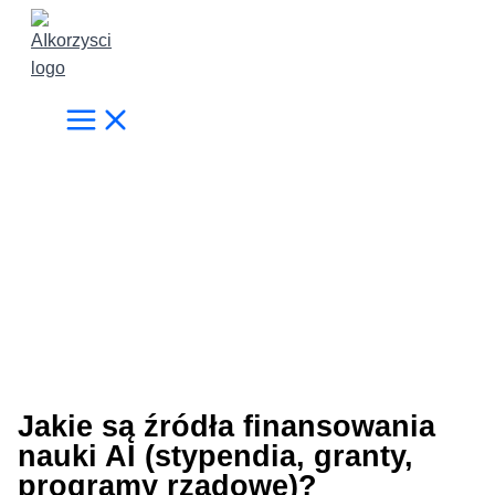
Przejdź
do
treści
Jakie są źródła finansowania
nauki AI (stypendia, granty,
programy rządowe)?