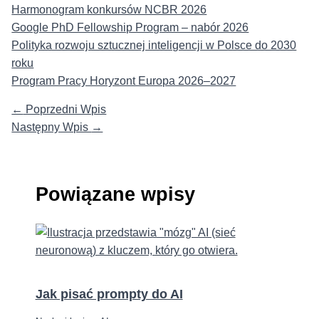
Harmonogram konkursów NCBR 2026
Google PhD Fellowship Program – nabór 2026
Polityka rozwoju sztucznej inteligencji w Polsce do 2030
roku
Program Pracy Horyzont Europa 2026–2027
←
Poprzedni Wpis
Następny Wpis
→
Powiązane wpisy
Jak pisać prompty do AI