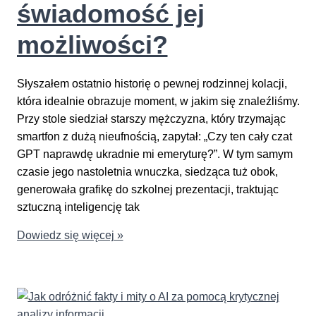
świadomość jej
negatywne
skojarzenia?
możliwości?
Słyszałem ostatnio historię o pewnej rodzinnej kolacji,
która idealnie obrazuje moment, w jakim się znaleźliśmy.
Przy stole siedział starszy mężczyzna, który trzymając
smartfon z dużą nieufnością, zapytał: „Czy ten cały czat
GPT naprawdę ukradnie mi emeryturę?”. W tym samym
czasie jego nastoletnia wnuczka, siedząca tuż obok,
generowała grafikę do szkolnej prezentacji, traktując
sztuczną inteligencję tak
Jak
Dowiedz się więcej »
edukować
społeczeństwo
na
temat