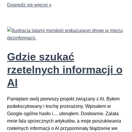
Jak
Dowiedz się więcej »
odróżnić
fakty
od
mitów
na
temat
Gdzie szukać
AI?
Detektyw
rzetelnych informacji o
w
świecie
AI
sztucznej
inteligencji
Pamiętam swój pierwszy projekt związany z AI. Byłem
podekscytowany i trochę przerażony. Wpisałem w
Google ogólne hasło i… utonąłem. Dosłownie. Zalała
mnie fala sprzecznych artykułów, a moje poszukiwania
rzetelnych informacji o AI przypominały błądzenie we