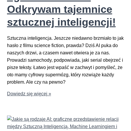
Odkrywam tajemnice
sztucznej inteligencji!
Sztuczna inteligencja. Jeszcze niedawno brzmiało to jak
hasło z filmu science fiction, prawda? Dziś AI puka do
naszych drzwi, a czasem nawet otwiera je za nas.
Prowadzi samochody, podpowiada, jaki serial obejrzeć i
pisze teksty. Łatwo jest wpaść w zachwyt i pomyśleć, że
oto mamy cyfrowy supermózg, który rozwiąże każdy
problem. Ale czy na pewno?
Jak
Dowiedz się więcej »
działa
i
jakie
są
ograniczenia