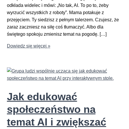
odkłada widelec i mówi: „No tak, AI. To po to, żeby
wyrzucić wszystkich z roboty”. Mama potakuje z
przejęciem. Ty siedzisz z pełnym talerzem. Czujesz, że
zaraz zaczniesz na siłę coś tłumaczyć. Albo dla
świętego spokoju zmienisz temat na pogodę. […]
Jak
Dowiedz się więcej »
rozmawiać
o
AI
z
osobami,
które
Jak edukować
się
jej
społeczeństwo na
boją
lub
temat AI i zwiększać
mają