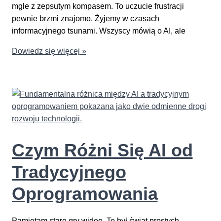
mgle z zepsutym kompasem. To uczucie frustracji
pewnie brzmi znajomo. Żyjemy w czasach
informacyjnego tsunami. Wszyscy mówią o AI, ale
Gdzie
Dowiedz się więcej »
szukać
rzetelnych
informacji
o
AI
Czym Różni Się AI od
Tradycyjnego
Oprogramowania
Pamiętam stare gry wideo. To był świat prostych,