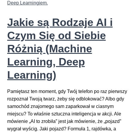
AI?
Odkrywam
Jakie są Rodzaje AI i
tajemnice
sztucznej
Czym Się od Siebie
inteligencji!
Różnią (Machine
Learning, Deep
Learning)
Pamiętasz ten moment, gdy Twój telefon po raz pierwszy
rozpoznał Twoją twarz, żeby się odblokować? Albo gdy
samochód znajomego sam zaparkował w ciasnym
miejscu? To właśnie sztuczna inteligencja w akcji. Ale
mówienie „AI to zrobiła” jest jak mówienie, że „pojazd”
wygrał wyścig. Jaki pojazd? Formuła 1, rajdówka, a