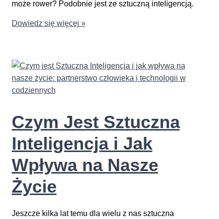
może rower? Podobnie jest ze sztuczną inteligencją.
Jakie
Dowiedz się więcej »
są
Rodzaje
AI
i
Czym
Się
od
Czym Jest Sztuczna
Siebie
Różnią
Inteligencja i Jak
(Machine
Learning,
Wpływa na Nasze
Deep
Życie
Learning)
Jeszcze kilka lat temu dla wielu z nas sztuczna