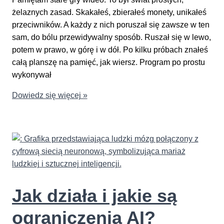
żelaznych zasad. Skakałeś, zbierałeś monety, unikałeś
przeciwników. A każdy z nich poruszał się zawsze w ten
sam, do bólu przewidywalny sposób. Ruszał się w lewo,
potem w prawo, w górę i w dół. Po kilku próbach znałeś
całą planszę na pamięć, jak wiersz. Program po prostu
wykonywał
Czym
Dowiedz się więcej »
Różni
Się
AI
od
Tradycyjnego
Oprogramowania
Jak działa i jakie są
ograniczenia AI?