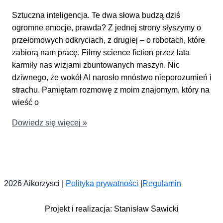
Sztuczna inteligencja. Te dwa słowa budzą dziś
ogromne emocje, prawda? Z jednej strony słyszymy o
przełomowych odkryciach, z drugiej – o robotach, które
zabiorą nam pracę. Filmy science fiction przez lata
karmiły nas wizjami zbuntowanych maszyn. Nic
dziwnego, że wokół AI narosło mnóstwo nieporozumień i
strachu. Pamiętam rozmowę z moim znajomym, który na
wieść o
5
Dowiedz się więcej »
Mitów
o
AI,
Które
2026 Aikorzysci |
Polityka prywatności
|
Regulamin
Musisz
Znać
Projekt i realizacja: Stanisław Sawicki