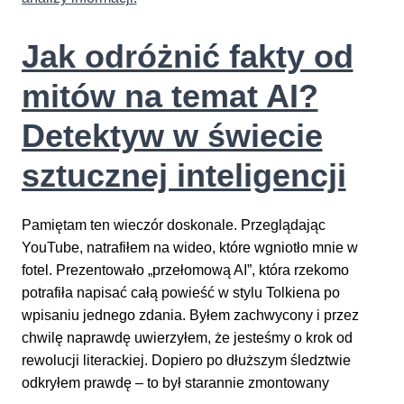
AI
i
Jak odróżnić fakty od
zwiększać
świadomość
mitów na temat AI?
jej
możliwości?
Detektyw w świecie
sztucznej inteligencji
Pamiętam ten wieczór doskonale. Przeglądając
YouTube, natrafiłem na wideo, które wgniotło mnie w
fotel. Prezentowało „przełomową AI”, która rzekomo
potrafiła napisać całą powieść w stylu Tolkiena po
wpisaniu jednego zdania. Byłem zachwycony i przez
chwilę naprawdę uwierzyłem, że jesteśmy o krok od
rewolucji literackiej. Dopiero po dłuższym śledztwie
odkryłem prawdę – to był starannie zmontowany