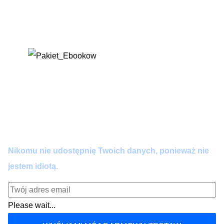
które wklejasz, gdy AI zaczyna zmyślać lub
brzmieć jak robot. Przestań się kłócić z
algorytmem – napraw go jednym kliknięciem.
Dołącz do praktyków AI.
Zero spamu. Pełna wartość co 14 dni. Wypisujesz się
kiedy chcesz.
Nikomu nie udostępnię Twoich danych, ponieważ nie
jestem idiotą.
Please wait...