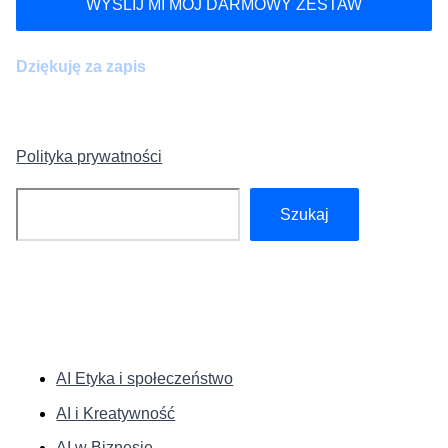
WYŚLIJ MI MÓJ DARMOWY ZESTAW
Dziękuję za zapis
Polityka prywatności
Szukaj
Szukaj
KATEGORIE:
AI Etyka i społeczeństwo
AI i Kreatywność
AI w Biznesie