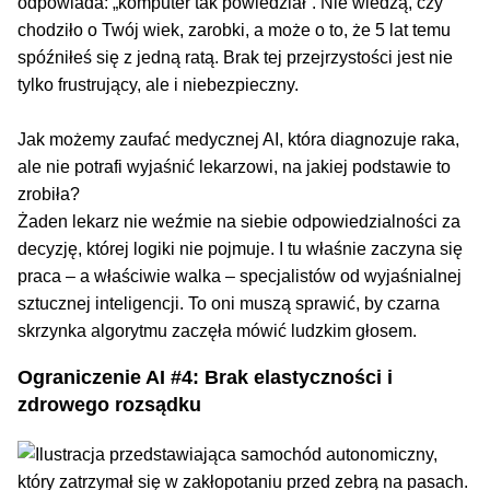
odpowiada: „komputer tak powiedział”. Nie wiedzą, czy
chodziło o Twój wiek, zarobki, a może o to, że 5 lat temu
spóźniłeś się z jedną ratą. Brak tej przejrzystości jest nie
tylko frustrujący, ale i niebezpieczny.
Jak możemy zaufać medycznej AI, która diagnozuje raka,
ale nie potrafi wyjaśnić lekarzowi, na jakiej podstawie to
zrobiła?
Żaden lekarz nie weźmie na siebie odpowiedzialności za
decyzję, której logiki nie pojmuje. I tu właśnie zaczyna się
praca – a właściwie walka – specjalistów od wyjaśnialnej
sztucznej inteligencji. To oni muszą sprawić, by czarna
skrzynka algorytmu zaczęła mówić ludzkim głosem.
Ograniczenie AI #4: Brak elastyczności i
zdrowego rozsądku