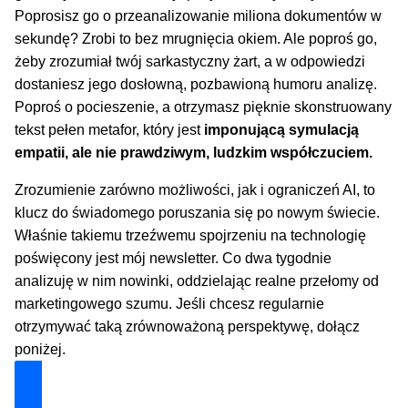
Poprosisz go o przeanalizowanie miliona dokumentów w
sekundę? Zrobi to bez mrugnięcia okiem. Ale poproś go,
żeby zrozumiał twój sarkastyczny żart, a w odpowiedzi
dostaniesz jego dosłowną, pozbawioną humoru analizę.
Poproś o pocieszenie, a otrzymasz pięknie skonstruowany
tekst pełen metafor, który jest
imponującą symulacją
empatii, ale nie prawdziwym, ludzkim współczuciem.
Zrozumienie zarówno możliwości, jak i ograniczeń AI, to
klucz do świadomego poruszania się po nowym świecie.
Właśnie takiemu trzeźwemu spojrzeniu na technologię
poświęcony jest mój newsletter. Co dwa tygodnie
analizuję w nim nowinki, oddzielając realne przełomy od
marketingowego szumu. Jeśli chcesz regularnie
otrzymywać taką zrównoważoną perspektywę, dołącz
poniżej.
Dołącz i zyskaj technologiczną przewagę