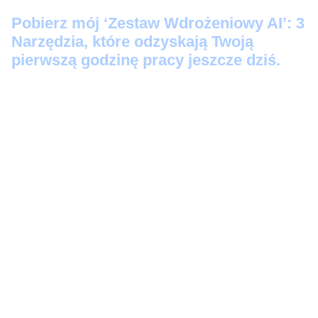
Pobier
z mój ‘Zestaw Wdrożeniowy AI’: 3
Narzędzia, które odzyskają Twoją
pierwszą godzinę pracy jeszcze dziś.
Protokół Szybkiego Startu:
3 prompty 'Kopiuj-
Wklej’, które zamienią Twoje luźne notatki w
profesjonalne maile i posty na LinkedIn w 60
sekund.
Audyt Automatyzacji:
Skrypt-audytor, który
bezlitośnie wskaże, które z Twoich zadań to
strata czasu (i wygeneruje instrukcję, jak je
zautomatyzować).
Zestaw Ratunkowy AI:
5 awaryjnych komend
(w tym 'Wykrywacz Kłamstw’ i 'Odbełkotyzator’),