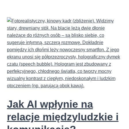
AI
zmienia
nasze
postrzeganie
świata
Jak AI wpłynie na
relacje międzyludzkie i