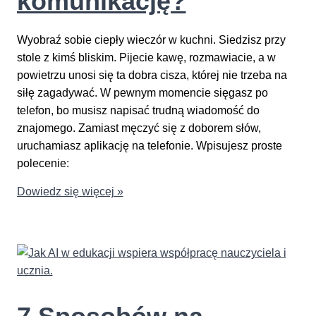
komunikację?
Wyobraź sobie ciepły wieczór w kuchni. Siedzisz przy
stole z kimś bliskim. Pijecie kawę, rozmawiacie, a w
powietrzu unosi się ta dobra cisza, której nie trzeba na
siłę zagadywać. W pewnym momencie sięgasz po
telefon, bo musisz napisać trudną wiadomość do
znajomego. Zamiast męczyć się z doborem słów,
uruchamiasz aplikację na telefonie. Wpisujesz proste
polecenie:
Jak
Dowiedz się więcej »
AI
wpłynie
na
relacje
międzyludzkie
i
komunikację?