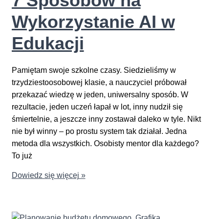
7 Sposobów na
Wykorzystanie AI w
Edukacji
Pamiętam swoje szkolne czasy. Siedzieliśmy w
trzydziestoosobowej klasie, a nauczyciel próbował
przekazać wiedzę w jeden, uniwersalny sposób. W
rezultacie, jeden uczeń łapał w lot, inny nudził się
śmiertelnie, a jeszcze inny zostawał daleko w tyle. Nikt
nie był winny – po prostu system tak działał. Jedna
metoda dla wszystkich. Osobisty mentor dla każdego?
To już
7
Dowiedz się więcej »
Sposobów
na
Wykorzystanie