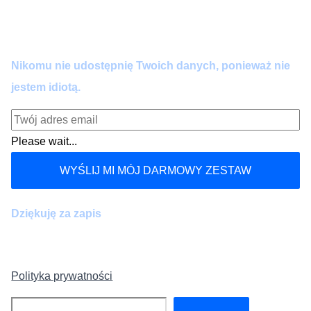
Zero spamu. Pełna wartość co 14 dni. Wypisujesz się
kiedy chcesz.
Nikomu nie udostępnię Twoich danych, ponieważ nie
jestem idiotą.
Please wait...
WYŚLIJ MI MÓJ DARMOWY ZESTAW
Dziękuję za zapis
Polityka prywatności
Szukaj