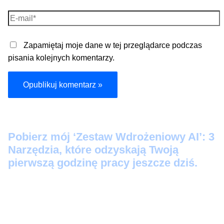
E-
mail*
Zapamiętaj moje dane w tej przeglądarce podczas
pisania kolejnych komentarzy.
Pobier
z mój ‘Zestaw Wdrożeniowy AI’: 3
Narzędzia, które odzyskają Twoją
pierwszą godzinę pracy jeszcze dziś.
Protokół Szybkiego Startu:
3 prompty 'Kopiuj-
Wklej’, które zamienią Twoje luźne notatki w
profesjonalne maile i posty na LinkedIn w 60