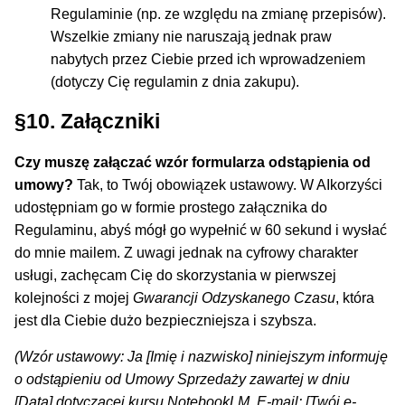
Regulaminie (np. ze względu na zmianę przepisów).
Wszelkie zmiany nie naruszają jednak praw
nabytych przez Ciebie przed ich wprowadzeniem
(dotyczy Cię regulamin z dnia zakupu).
§10. Załączniki
Czy muszę załączać wzór formularza odstąpienia od
umowy?
Tak, to Twój obowiązek ustawowy. W AIkorzyści
udostępniam go w formie prostego załącznika do
Regulaminu, abyś mógł go wypełnić w 60 sekund i wysłać
do mnie mailem. Z uwagi jednak na cyfrowy charakter
usługi, zachęcam Cię do skorzystania w pierwszej
kolejności z mojej
Gwarancji Odzyskanego Czasu
, która
jest dla Ciebie dużo bezpieczniejsza i szybsza.
(Wzór ustawowy:
Ja [Imię i nazwisko] niniejszym informuję
o odstąpieniu od Umowy Sprzedaży zawartej w dniu
[Data] dotyczącej kursu NotebookLM. E-mail: [Twój e-