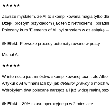
★
★
★
★
★
Zawsze myślałem, że AI to skomplikowana magia tylko dla
Dzięki prostym przykładom (jak ten z Netfliksem) i porad
Polecany kurs 'Elements of AI’ był strzałem w dziesiątkę
🟢
Efekt:
Pierwsze procesy automatyzowane w pracy
Michał A.
★
★
★
★
★
W internecie jest mnóstwo skomplikowanej teorii, ale AIkor
Artykuł o AI w finansach był jak
detektor prawdy
o moich w
Wdrożyłem dwa polecane narzędzia i już widzę realną os
🟢
Efekt:
–30% czasu operacyjnego w 2 miesiące