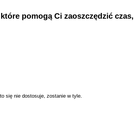
 które pomogą Ci zaoszczędzić czas,
 średniozaawansowanych — bez kodowania, bez sk
o się nie dostosuje, zostanie w tyle.