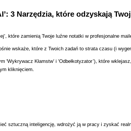
’: 3 Narzędzia, które odzyskają Twoj
j’, które zamienią Twoje luźne notatki w profesjonalne mail
tośnie wskaże, które z Twoich zadań to strata czasu (i wygen
 'Wykrywacz Kłamstw’ i 'Odbełkotyzator’), które wklejasz,
ym kliknięciem.
ć sztuczną inteligencję, wdrożyć ją w pracy i zyskać realn