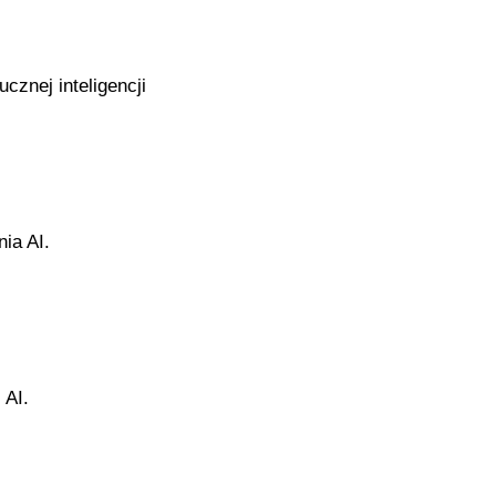
cznej inteligencji
ia AI.
 AI.