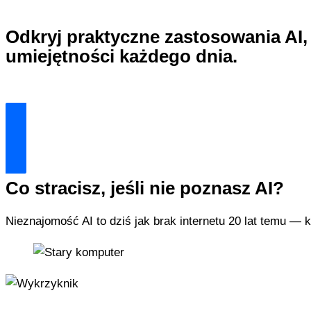
Odkryj praktyczne zastosowania AI,
umiejętności każdego dnia.
Dla początkujących i
Dołącz do praktyków AI
Co stracisz, jeśli nie poznasz AI?
Nieznajomość AI to dziś jak brak internetu 20 lat temu — kt