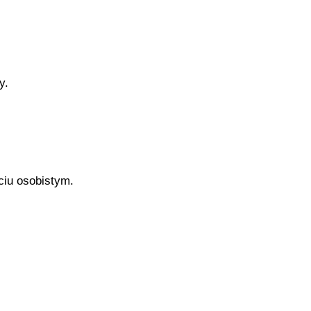
y.
ciu osobistym.