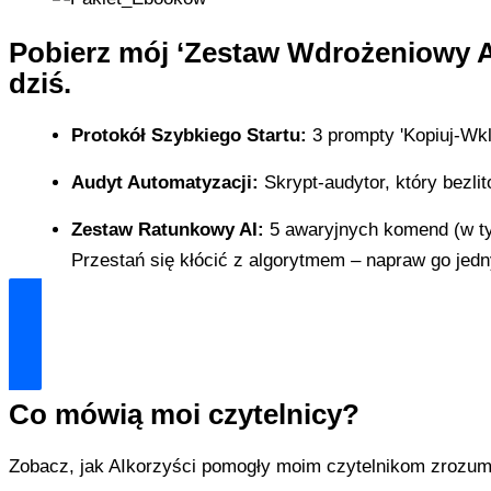
Pobier
z mój ‘Zestaw Wdrożeniowy AI
dziś.
Protokół Szybkiego Startu:
3 prompty 'Kopiuj-Wkle
Audyt Automatyzacji:
Skrypt-audytor, który bezli
Zestaw Ratunkowy AI:
5 awaryjnych komend (w tym
Przestań się kłócić z algorytmem – napraw go jedn
Odblokuj Mój Zestaw Ratunkowy
Co mówią moi czytelnicy?
Zobacz, jak AIkorzyści pomogły moim czytelnikom zrozumie