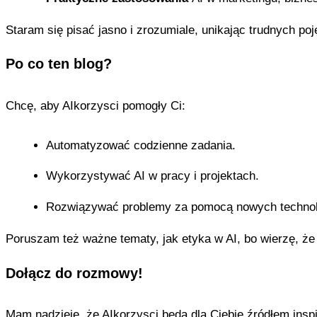
Staram się pisać jasno i zrozumiale, unikając trudnych poję
Po co ten blog?
Chcę, aby AIkorzysci pomogły Ci:
Automatyzować codzienne zadania.
Wykorzystywać AI w pracy i projektach.
Rozwiązywać problemy za pomocą nowych technolo
Poruszam też ważne tematy, jak etyka w AI, bo wierzę, że
Dołącz do rozmowy!
Mam nadzieję, że AIkorzysci będą dla Ciebie źródłem inspir