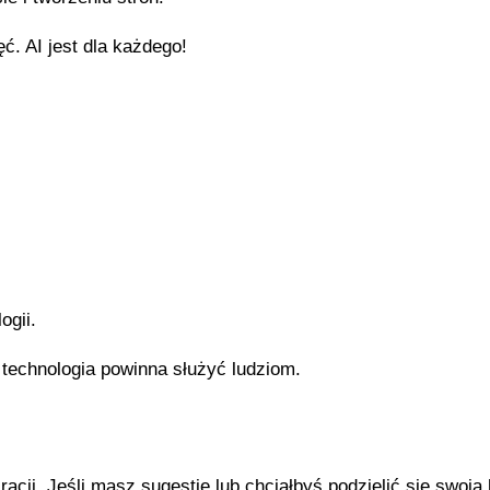
ć. AI jest dla każdego!
gii.
 technologia powinna służyć ludziom.
acji. Jeśli masz sugestie lub chciałbyś podzielić się swoją 