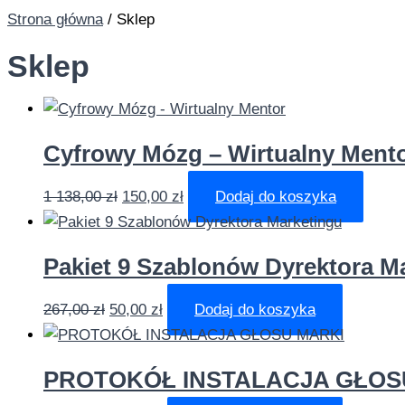
Przejdź
Strona główna
/ Sklep
do
Sklep
treści
Cyfrowy Mózg – Wirtualny Ment
Pierwotna
Aktualna
1 138,00
zł
150,00
zł
Dodaj do koszyka
cena
cena
wynosiła:
wynosi:
Pakiet 9 Szablonów Dyrektora M
1
150,00 zł.
138,00 zł.
Pierwotna
Aktualna
267,00
zł
50,00
zł
Dodaj do koszyka
cena
cena
wynosiła:
wynosi:
PROTOKÓŁ INSTALACJA GŁOS
267,00 zł.
50,00 zł.