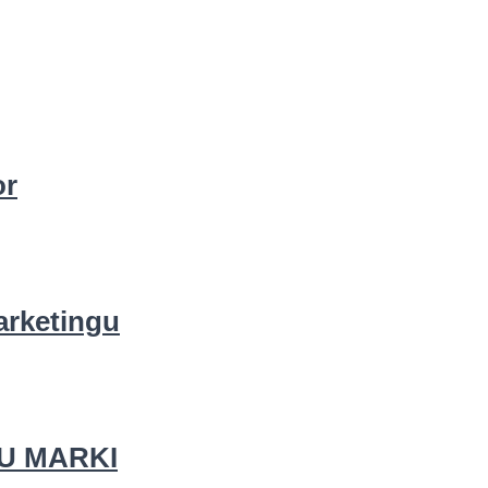
or
arketingu
U MARKI