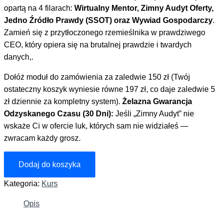
opartą na 4 filarach:
Wirtualny Mentor, Zimny Audyt Oferty,
Jedno Źródło Prawdy (SSOT) oraz Wywiad Gospodarczy
.
Zamień się z przytłoczonego rzemieślnika w prawdziwego
CEO, który opiera się na brutalnej prawdzie i twardych
danych,.
Dołóż moduł do zamówienia za zaledwie 150 zł (Twój
ostateczny koszyk wyniesie równe 197 zł, co daje zaledwie 5
zł dziennie za kompletny system).
Żelazna Gwarancja
Odzyskanego Czasu (30 Dni):
Jeśli „Zimny Audyt” nie
wskaże Ci w ofercie luk, których sam nie widziałeś —
zwracam każdy grosz.
ilość
Dodaj do koszyka
Cyfrowy
Mózg
Kategoria:
Kurs
-
Opis
Wirtualny
Mentor