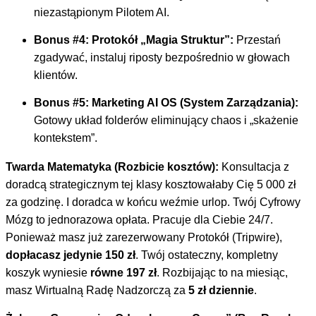
niezastąpionym Pilotem AI.
Bonus #4: Protokół „Magia Struktur”:
Przestań
zgadywać, instaluj riposty bezpośrednio w głowach
klientów.
Bonus #5: Marketing AI OS (System Zarządzania):
Gotowy układ folderów eliminujący chaos i „skażenie
kontekstem”.
Twarda Matematyka (Rozbicie kosztów):
Konsultacja z
doradcą strategicznym tej klasy kosztowałaby Cię 5 000 zł
za godzinę. I doradca w końcu weźmie urlop. Twój Cyfrowy
Mózg to jednorazowa opłata. Pracuje dla Ciebie 24/7.
Ponieważ masz już zarezerwowany Protokół (Tripwire),
dopłacasz jedynie 150 zł
. Twój ostateczny, kompletny
koszyk wyniesie
równe 197 zł
. Rozbijając to na miesiąc,
masz Wirtualną Radę Nadzorczą za
5 zł dziennie
.