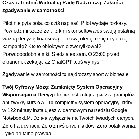
Czas zatrudnić Wirtualną Radę Nadzorczą. Zakończ
zgadywanie w samotności.
Pilot nie pyta bota, co dziś napisać. Pilot wydaje rozkazy.
Powiedz mi szczerze… z kim skonsultowałeś swoją ostatnią
ważną decyzję finansową — nową ofertę, cenę czy dużą
kampanię? Kto to obiektywnie zweryfikował?
Prawdopodobnie nikt. Siedziałeś sam. O 23:00 przed
ekranem, czekając aż ChatGPT „coś wymyśli”.
Zgadywanie w samotności to najdroższy sport w biznesie.
Twój Cyfrowy Mózg: Zamknięty System Operacyjny
Wspomagania Decyzji
To nie jest kolejna paczka promptów
ani zwykły kurs o AI. To kompletny system operacyjny, który
w 122 minuty instalujesz w darmowym narzędziu Google
NotebookLM. Działa wyłącznie na Twoich twardych danych.
Zero halucynacji. Zero zmyślonych faktów. Zero potakiwania.
Tylko brutalna prawda.