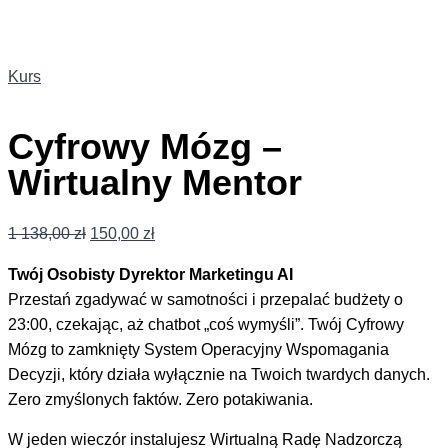
Przejdź
do
treści
Kurs
Cyfrowy Mózg –
Wirtualny Mentor
Pierwotna
Aktualna
1 138,00
zł
150,00
zł
cena
cena
Twój Osobisty Dyrektor Marketingu AI
wynosiła:
wynosi:
Przestań zgadywać w samotności i przepalać budżety o
1
150,00 zł.
23:00, czekając, aż chatbot „coś wymyśli”. Twój Cyfrowy
138,00 zł.
Mózg to zamknięty System Operacyjny Wspomagania
Decyzji, który działa wyłącznie na Twoich twardych danych.
Zero zmyślonych faktów. Zero potakiwania.
W jeden wieczór instalujesz Wirtualną Radę Nadzorczą