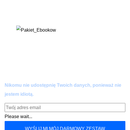
brzmieć jak robot. Przestań się kłócić z
algorytmem – napraw go jednym kliknięciem.
Dołącz do praktyków AI.
Zero spamu. Pełna wartość co 14 dni. Wypisujesz się
kiedy chcesz.
Nikomu nie udostępnię Twoich danych, ponieważ nie
jestem idiotą.
Please wait...
WYŚLIJ MI MÓJ DARMOWY ZESTAW