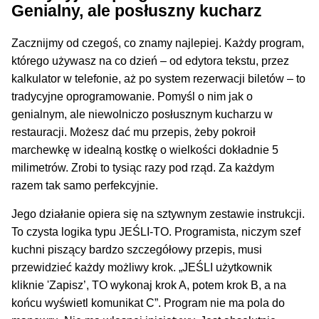
Genialny, ale posłuszny kucharz
Zacznijmy od czegoś, co znamy najlepiej. Każdy program,
którego używasz na co dzień – od edytora tekstu, przez
kalkulator w telefonie, aż po system rezerwacji biletów – to
tradycyjne oprogramowanie. Pomyśl o nim jak o
genialnym, ale niewolniczo posłusznym kucharzu w
restauracji. Możesz dać mu przepis, żeby pokroił
marchewkę w idealną kostkę o wielkości dokładnie 5
milimetrów. Zrobi to tysiąc razy pod rząd. Za każdym
razem tak samo perfekcyjnie.
Jego działanie opiera się na sztywnym zestawie instrukcji.
To czysta logika typu JEŚLI-TO. Programista, niczym szef
kuchni piszący bardzo szczegółowy przepis, musi
przewidzieć każdy możliwy krok. „JEŚLI użytkownik
kliknie 'Zapisz’, TO wykonaj krok A, potem krok B, a na
końcu wyświetl komunikat C”. Program nie ma pola do