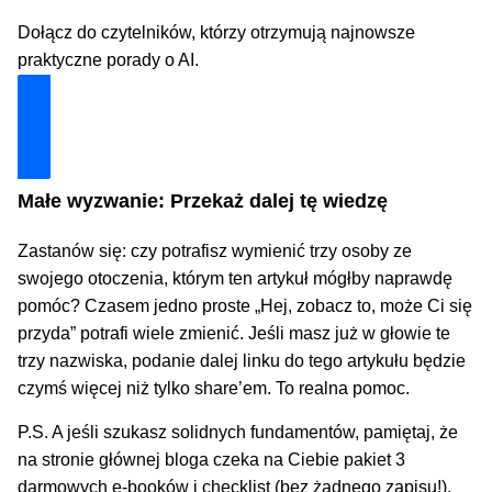
Dołącz do czytelników, którzy otrzymują najnowsze
praktyczne porady o AI.
Dołącz i zyskaj technologiczną przewagę
Małe wyzwanie: Przekaż dalej tę wiedzę
Zastanów się: czy potrafisz wymienić trzy osoby ze
swojego otoczenia, którym ten artykuł mógłby naprawdę
pomóc? Czasem jedno proste „Hej, zobacz to, może Ci się
przyda” potrafi wiele zmienić. Jeśli masz już w głowie te
trzy nazwiska, podanie dalej linku do tego artykułu będzie
czymś więcej niż tylko share’em. To realna pomoc.
P.S. A jeśli szukasz solidnych fundamentów, pamiętaj, że
na stronie głównej bloga czeka na Ciebie pakiet 3
darmowych e-booków i checklist (bez żadnego zapisu!).