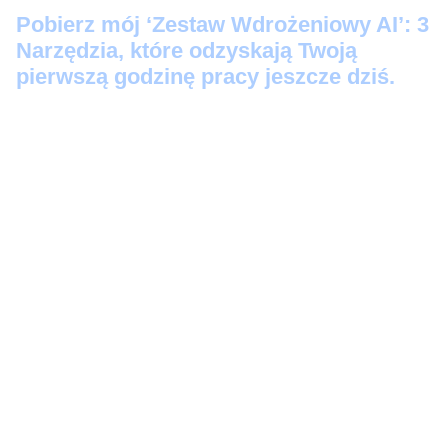
Pobier
z mój ‘Zestaw Wdrożeniowy AI’: 3
Narzędzia, które odzyskają Twoją
pierwszą godzinę pracy jeszcze dziś.
Protokół Szybkiego Startu:
3 prompty 'Kopiuj-
Wklej’, które zamienią Twoje luźne notatki w
profesjonalne maile i posty na LinkedIn w 60
sekund.
Audyt Automatyzacji:
Skrypt-audytor, który
bezlitośnie wskaże, które z Twoich zadań to
strata czasu (i wygeneruje instrukcję, jak je
zautomatyzować).
Zestaw Ratunkowy AI:
5 awaryjnych komend
(w tym 'Wykrywacz Kłamstw’ i 'Odbełkotyzator’),
które wklejasz, gdy AI zaczyna zmyślać lub