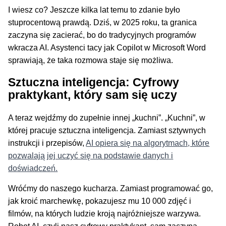
I wiesz co? Jeszcze kilka lat temu to zdanie było
stuprocentową prawdą. Dziś, w 2025 roku, ta granica
zaczyna się zacierać, bo do tradycyjnych programów
wkracza AI. Asystenci tacy jak Copilot w Microsoft Word
sprawiają, że taka rozmowa staje się możliwa.
Sztuczna inteligencja: Cyfrowy
praktykant, który sam się uczy
A teraz wejdźmy do zupełnie innej „kuchni”. „Kuchni”, w
której pracuje sztuczna inteligencja. Zamiast sztywnych
instrukcji i przepisów,
AI opiera się na algorytmach, które
pozwalają jej uczyć się na podstawie danych i
doświadczeń.
Wróćmy do naszego kucharza. Zamiast programować go,
jak kroić marchewkę, pokazujesz mu 10 000 zdjęć i
filmów, na których ludzie kroją najróżniejsze warzywa.