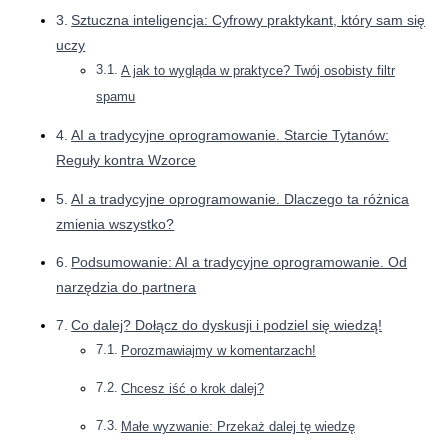
Sztuczna inteligencja: Cyfrowy praktykant, który sam się
uczy
A jak to wygląda w praktyce? Twój osobisty filtr
spamu
AI a tradycyjne oprogramowanie. Starcie Tytanów:
Reguły kontra Wzorce
AI a tradycyjne oprogramowanie. Dlaczego ta różnica
zmienia wszystko?
Podsumowanie: AI a tradycyjne oprogramowanie. Od
narzędzia do partnera
Co dalej? Dołącz do dyskusji i podziel się wiedzą!
Porozmawiajmy w komentarzach!
Chcesz iść o krok dalej?
Małe wyzwanie: Przekaż dalej tę wiedzę