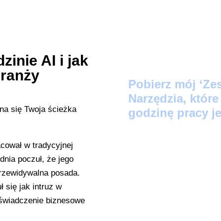
zinie AI i jak
branży
Pobier
z mój ‘Ze
Narzędzia, któr
godzinę pracy je
Protokół Szybki
cował w tradycyjnej
zamienią Twoje lu
dnia poczuł, że jego
LinkedIn w 60 se
przewidywalna posada.
 się jak intruz w
Audyt Automatyz
oświadczenie biznesowe
wskaże, które z 