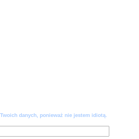
e zautomatyzować).
wy AI:
5 awaryjnych komend (w tym
w’ i 'Odbełkotyzator’), które wklejasz, gdy
ać lub brzmieć jak robot. Przestań się
mem – napraw go jednym kliknięciem.
ść co 14 dni. Wypisujesz się kiedy chcesz.
Twoich danych, ponieważ nie jestem idiotą.