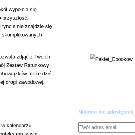
instrukcję, jak j
kół wypełnia się
Zestaw Ratunko
o przyszłość.
'Wykrywacz Kłamst
ryncie nie znajdzie się
AI zaczyna zmyśl
iu skomplikowanych
kłócić z algoryt
pozwala zdjąć z Twoich
mój Zestaw Ratunkowy
h obowiązków może dziś
Dołącz do praktyków AI.
wej drogi zawodowej.
Zero spamu. Pełna warto
Nikomu nie udostępnię 
 w kalendarzu,
ontekstem łatwiej