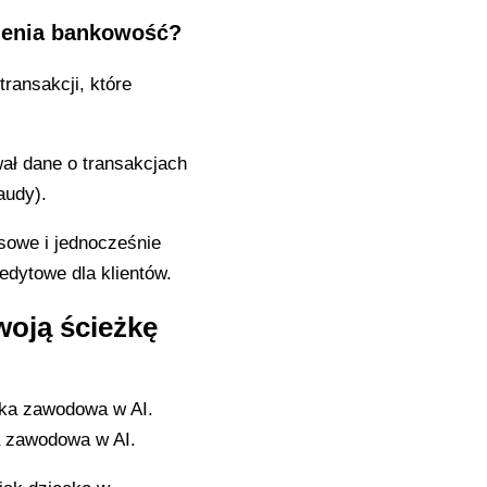
ienia bankowość?
transakcji, które
wał dane o transakcjach
audy).
sowe i jednocześnie
edytowe dla klientów.
oją ścieżkę
a zawodowa w AI.