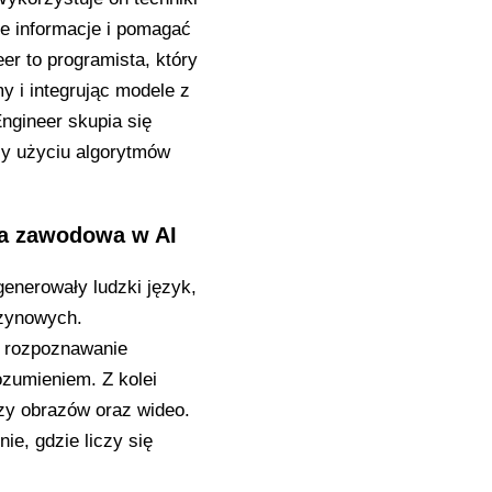
e informacje i pomagać
er to programista, który
my i integrując modele z
ngineer skupia się
zy użyciu algorytmów
żka zawodowa w AI
enerowały ludzki język,
szynowych.
y rozpoznawanie
ozumieniem. Z kolei
zy obrazów oraz wideo.
e, gdzie liczy się