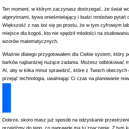
Ten moment, w którym zaczynasz dostrzegać, że świat wo
algorytmami, bywa onieśmielający i budzi mnóstwo pytań 
Większość z nas boi się po prostu, że w tym cyfrowym labi
miejsce dla kogoś, kto nie spędził młodości na studiowan
wzorów matematycznych.
Właśnie dlatego przygotowałem dla Ciebie system, który 
barków najbardziej nużące zadania. Możesz odblokować 
AI, aby w kilka minut sprawdzić, które z Twoich obecnyc
przejąć technologia, uwalniając Ci czas na planowanie no
Odblokuj Mój Zestaw Ratunkowy
Dobrze, skoro masz już sposób na odzyskanie przestrzeni
przejdźmy do tego, co naprawdę ma tu znaczenie. Z tym k