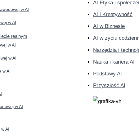
AI Etyka i społecz
zawodowej w AI
AI i Kreatywność
wej w AI
AI w Biznesie
iecie realnym
AI w życiu codzie
wej w AI
Narzędzia i technol
wej w AI
Nauka i kariera AI
a w AI
Podstawy AI
Przyszłość AI
I
odowej w AI
 w AI