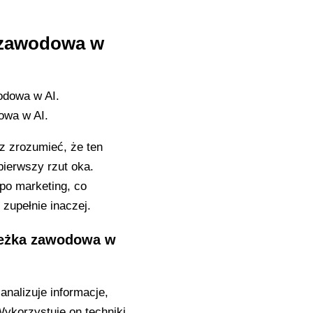
a zawodowa w
owa w AI.
z zrozumieć, że ten
pierwszy rzut oka.
 po marketing, co
zupełnie inaczej.
cieżka zawodowa w
analizuje informacje,
ykorzystuje on techniki