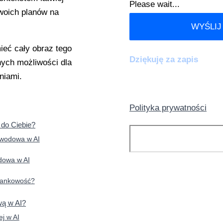
Please wait...
Twoich planów na
WYŚLIJ
ieć cały obraz tego
Dziękuję za zapis
nych możliwości dla
niami.
Polityka prywatności
 do Ciebie?
Szukaj
zawodowa w AI
odowa w AI
 bankowość?
KATEGORIE:
wą w AI?
j w AI