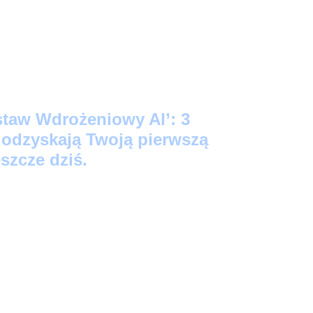
staw Wdrożeniowy AI’: 3
e odzyskają Twoją pierwszą
szcze dziś.
ego Startu:
3 prompty 'Kopiuj-Wklej’, które
źne notatki w profesjonalne maile i posty na
kund.
acji:
Skrypt-audytor, który bezlitośnie
Twoich zadań to strata czasu (i wygeneruje