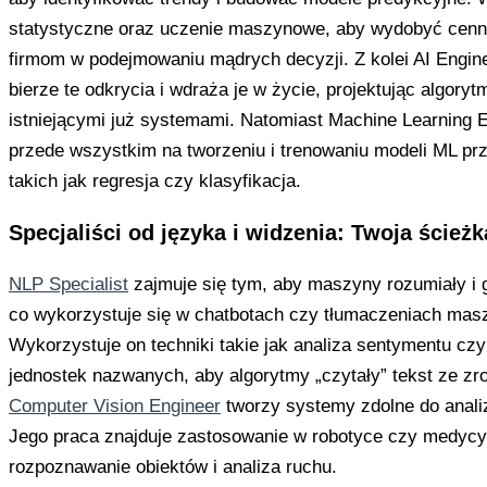
statystyczne oraz uczenie maszynowe, aby wydobyć cenn
firmom w podejmowaniu mądrych decyzji. Z kolei AI Engine
bierze te odkrycia i wdraża je w życie, projektując algoryt
istniejącymi już systemami. Natomiast Machine Learning E
przede wszystkim na tworzeniu i trenowaniu modeli ML pr
takich jak regresja czy klasyfikacja.
Specjaliści od języka i widzenia: Twoja ście
NLP Specialist
zajmuje się tym, aby maszyny rozumiały i g
co wykorzystuje się w chatbotach czy tłumaczeniach ma
Wykorzystuje on techniki takie jak analiza sentymentu cz
jednostek nazwanych, aby algorytmy „czytały” tekst ze zr
Computer Vision Engineer
tworzy systemy zdolne do anali
Jego praca znajduje zastosowanie w robotyce czy medycyni
rozpoznawanie obiektów i analiza ruchu.