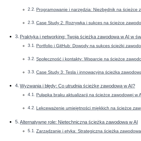
Programowanie i narzędzia: Niezbędnik na ścieżce 
Case Study 2: Rozrywka i sukces na ścieżce zawodo
Praktyka i networking: Twoja ścieżka zawodowa w AI w św
Portfolio i GitHub: Dowody na sukces ścieżki zawodo
Społeczność i kontakty: Wsparcie na ścieżce zawodo
Case Study 3: Tesla i innowacyjna ścieżka zawodow
Wyzwania i błędy: Co utrudnia ścieżkę zawodową w AI?
Pułapka braku aktualizacji na ścieżce zawodowej w A
Lekceważenie umiejętności miękkich na ścieżce zaw
Alternatywne role: Nietechniczna ścieżka zawodowa w AI
Zarządzanie i etyka: Strategiczna ścieżka zawodowa