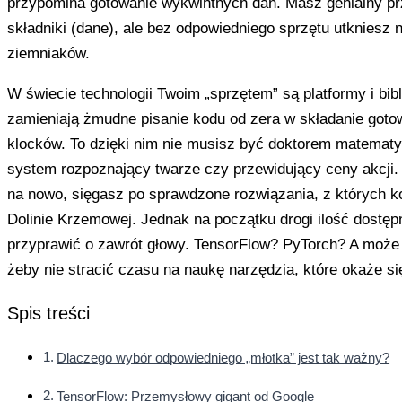
przypomina gotowanie wykwintnych dań. Masz genialny prz
składniki (dane), ale bez odpowiedniego sprzętu utkniesz n
ziemniaków.
W świecie technologii Twoim „sprzętem” są platformy i bibli
zamieniają żmudne pisanie kodu od zera w składanie goto
klocków. To dzięki nim nie musisz być doktorem matematy
system rozpoznający twarze czy przewidujący ceny akcji
na nowo, sięgasz po sprawdzone rozwiązania, z których ko
Dolinie Krzemowej. Jednak na początku drogi ilość dostę
przyprawić o zawrót głowy. TensorFlow? PyTorch? A może
żeby nie stracić czasu na naukę narzędzia, które okaże si
Spis treści
Dlaczego wybór odpowiedniego „młotka” jest tak ważny?
TensorFlow: Przemysłowy gigant od Google