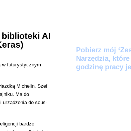
biblioteki AI
Keras)
Pobier
z mój ‘Ze
Narzędzia, któr
godzinę pracy je
Protokół Szybki
iazdką Michelin. Szef
zamienią Twoje lu
ajniku. Ma do
LinkedIn w 60 se
i urządzenia do sous-
Audyt Automatyz
wskaże, które z 
ligencji bardzo