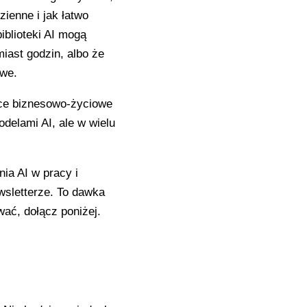
zienne i jak łatwo
iblioteki AI mogą
iast godzin, albo że
iwe.
yce biznesowo-życiowe
odelami AI, ale w wielu
ia AI w pracy i
sletterze. To dawka
ywać, dołącz poniżej.