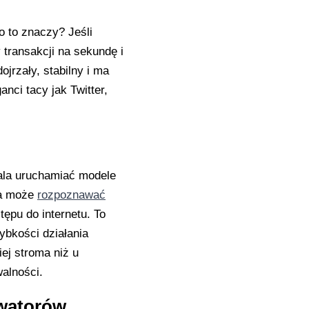
o to znaczy? Jeśli
transakcji na sekundę i
jrzały, stabilny i ma
nci tacy jak Twitter,
wala uruchamiać modele
ja może
rozpoznawać
tępu do internetu. To
ybkości działania
iej stroma niż u
walności.
owatorów