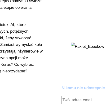
epis (pomysł) i świeże
instrukcję, jak j
a etapie obierania
Zestaw Ratunko
'Wykrywacz Kłamst
oteki AI, które
AI zaczyna zmyśl
wych, potężnych
kłócić z algoryt
ki, żeby stworzyć
. Zamiast wymyślać koło
rzystają inżynierowie w
pnych opcji może
Dołącz do praktyków AI.
 Keras? Co wybrać,
ę nieprzydatne?
Zero spamu. Pełna warto
Nikomu nie udostępnię 