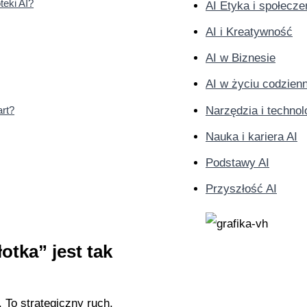
teki AI?
AI Etyka i społecz
AI i Kreatywność
AI w Biznesie
AI w życiu codzie
Narzędzia i technol
art?
Nauka i kariera AI
Podstawy AI
Przyszłość AI
tka” jest tak
 To strategiczny ruch,