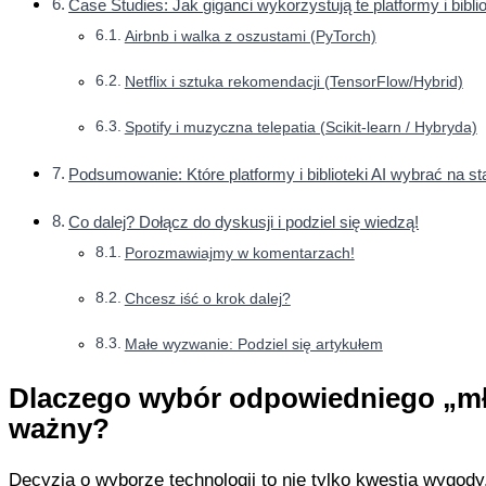
Case Studies: Jak giganci wykorzystują te platformy i biblio
Airbnb i walka z oszustami (PyTorch)
Netflix i sztuka rekomendacji (TensorFlow/Hybrid)
Spotify i muzyczna telepatia (Scikit-learn / Hybryda)
Podsumowanie: Które platformy i biblioteki AI wybrać na st
Co dalej? Dołącz do dyskusji i podziel się wiedzą!
Porozmawiajmy w komentarzach!
Chcesz iść o krok dalej?
Małe wyzwanie: Podziel się artykułem
Dlaczego wybór odpowiedniego „mło
ważny?
Decyzja o wyborze technologii to nie tylko kwestia wygody.