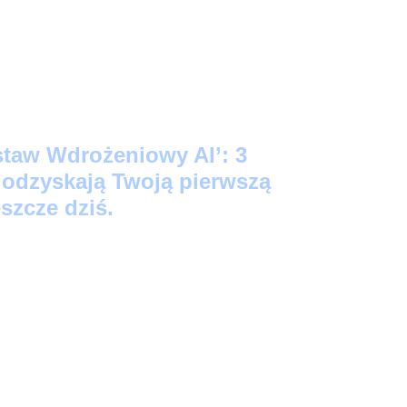
staw Wdrożeniowy AI’: 3
e odzyskają Twoją pierwszą
szcze dziś.
ego Startu:
3 prompty 'Kopiuj-Wklej’, które
źne notatki w profesjonalne maile i posty na
kund.
acji:
Skrypt-audytor, który bezlitośnie
Twoich zadań to strata czasu (i wygeneruje