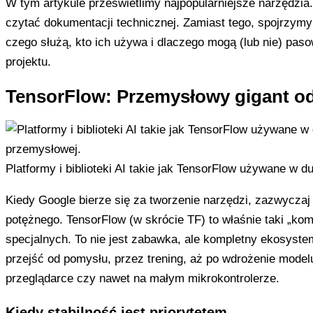
W tym artykule prześwietlimy najpopularniejsze narzędzia
czytać dokumentacji technicznej. Zamiast tego, spojrzymy 
czego służą, kto ich używa i dlaczego mogą (lub nie) pas
projektu.
TensorFlow: Przemysłowy gigant o
Platformy i biblioteki AI takie jak TensorFlow używane w d
Kiedy Google bierze się za tworzenie narzędzi, zazwyczaj
potężnego. TensorFlow (w skrócie TF) to właśnie taki „ko
specjalnych. To nie jest zabawka, ale kompletny ekosyste
przejść od pomysłu, przez trening, aż po wdrożenie model
przeglądarce czy nawet na małym mikrokontrolerze.
Kiedy stabilność jest priorytetem