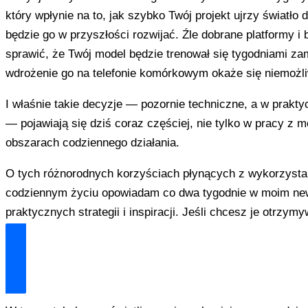
który wpłynie na to, jak szybko Twój projekt ujrzy światło d
będzie go w przyszłości rozwijać. Źle dobrane platformy i b
sprawić, że Twój model będzie trenował się tygodniami zam
wdrożenie go na telefonie komórkowym okaże się niemożl
I właśnie takie decyzje — pozornie techniczne, a w prakt
— pojawiają się dziś coraz częściej, nie tylko w pracy z m
obszarach codziennego działania.
O tych różnorodnych korzyściach płynących z wykorzystan
codziennym życiu opowiadam co dwa tygodnie w moim new
praktycznych strategii i inspiracji. Jeśli chcesz je otrzym
Dołącz i zyskaj technologiczną przewagę