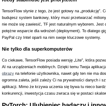
TensorFlow słynie z tego, że jest gotowy na „produkcję”. C
budujesz system bankowy, który musi przetwarzać miliony 
nie może się zawiesić, TF jest naturalnym wyborem. Jest do
potężne wsparcie dla wdrożeń (deployment). To dlatego giga
PayPal czy Intel oparli na nim swoje kluczowe systemy.
Nie tylko dla superkomputerów
Co ciekawe, TensorFlow posiada wersję „Lite”, która poz
AI na urządzeniach mobilnych. Dzięki temu Twoja aplikac
obrazy
na telefonie użytkownika, nawet gdy ten nie ma dos
ogromna zaleta, jeśli zależy Ci na prywatności danych i sz
aplikacji. Mimo że krzywa uczenia się bywa tu nieco bardz
konkurencji, inwestycja czasu zwraca się w postaci skalo
PyTorch: Ulubieniec badaczy i inn