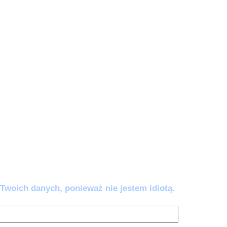
e zautomatyzować).
wy AI:
5 awaryjnych komend (w tym
w’ i 'Odbełkotyzator’), które wklejasz, gdy
ać lub brzmieć jak robot. Przestań się
mem – napraw go jednym kliknięciem.
ść co 14 dni. Wypisujesz się kiedy chcesz.
Twoich danych, ponieważ nie jestem idiotą.