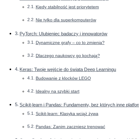
Kiedy stabilność jest priorytetem
Nie tylko dla superkomputerów
PyTorch: Ulubieniec badaczy i innowatorów
Dynamiczne grafy – co to zmienia?
Dlaczego naukowcy go kochają?
Keras: Twoje wejście do świata Deep Learningu
Budowanie z klocków LEGO
Idealny na szybki start
Scikit-learn i Pandas: Fundamenty, bez których inne platfor
Scikit-learn: Klasyka wciąż żywa
Pandas: Zanim zaczniesz trenować