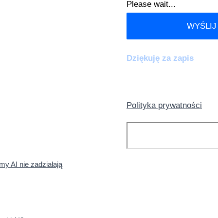
Please wait...
WYŚLIJ
Dziękuję za zapis
Polityka prywatności
Szukaj
my AI nie zadziałają
KATEGORIE: