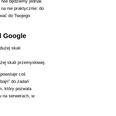
. Nie będziemy jednak
na nie praktycznie: do
ować do Twojego
d Google
użej skali przemysłowej.
 powstaje coś
mbajn” do zadań
m, który pozwala
u na serwerach, w