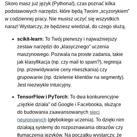
Skoro masz już język (Pythona!), czas poznać kilka
podstawowych narzędzi, które będą Twoim „scyzorykiem”
w codziennej pracy. Nie musisz uczyć się wszystkich
naraz! Wystarczy, że będziesz wiedział, do czego służą.
scikit-learn
: To Twój pierwszy i najważniejszy
zestaw narzędzi do „klasycznego” uczenia
maszynowego. Pozwala na proste zadania, takie
jak klasyfikacja (np. czy mail to spam?), regresja
(np. przewidywanie ceny mieszkania) czy
grupowanie (np. dzielenie klientów na segmenty).
Jest niezwykle intuicyjny.
TensorFlow i PyTorch
: To dwa konkurencyjne
„ciężkie działa” od Google i Facebooka, służące
do budowania zaawansowanych
sieci
neuronowych
(głębokiego uczenia). To dzięki nim
działają systemy do rozpoznawania obrazów czy
tłumaczenia języków. Na początku wystarczy, że