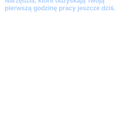
Narzędzia, które odzyskają Twoją
pierwszą godzinę pracy jeszcze dziś.
Protokół Szybkiego Startu:
3 prompty 'Kopiuj-
Wklej’, które zamienią Twoje luźne notatki w
profesjonalne maile i posty na LinkedIn w 60
sekund.
Audyt Automatyzacji:
Skrypt-audytor, który
bezlitośnie wskaże, które z Twoich zadań to
strata czasu (i wygeneruje instrukcję, jak je
zautomatyzować).
Zestaw Ratunkowy AI:
5 awaryjnych komend
(w tym 'Wykrywacz Kłamstw’ i 'Odbełkotyzator’),
które wklejasz, gdy AI zaczyna zmyślać lub
brzmieć jak robot. Przestań się kłócić z