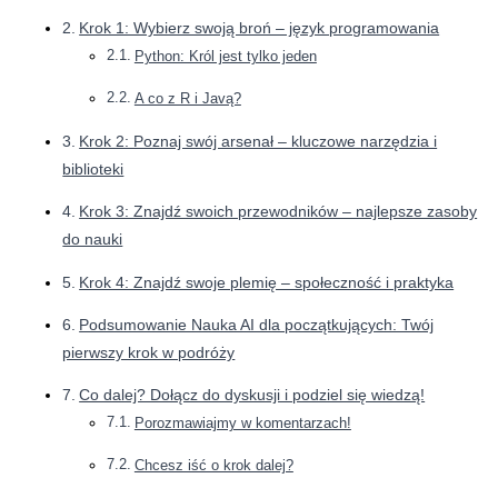
Krok 1: Wybierz swoją broń – język programowania
Python: Król jest tylko jeden
A co z R i Javą?
Krok 2: Poznaj swój arsenał – kluczowe narzędzia i
biblioteki
Krok 3: Znajdź swoich przewodników – najlepsze zasoby
do nauki
Krok 4: Znajdź swoje plemię – społeczność i praktyka
Podsumowanie Nauka AI dla początkujących: Twój
pierwszy krok w podróży
Co dalej? Dołącz do dyskusji i podziel się wiedzą!
Porozmawiajmy w komentarzach!
Chcesz iść o krok dalej?