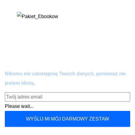
algorytmem – napraw go jednym kliknięciem.
Dołącz do praktyków AI.
Zero spamu. Pełna wartość co 14 dni. Wypisujesz się
kiedy chcesz.
Nikomu nie udostępnię Twoich danych, ponieważ nie
jestem idiotą.
Please wait...
WYŚLIJ MI MÓJ DARMOWY ZESTAW