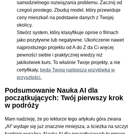
samodzielnego rozwiązania problemu. Zacznij od
czegoś prostego. Zbuduj model, który przewiduje
ceny mieszkań na podstawie danych z Twojej
okolicy.
Stwórz system, który klasyfikuje opinie o filmach
jako pozytywne lub negatywne. Ukończenie nawet
najprostszego projektu od A do Z da Ci więcej
pewności siebie i praktycznej wiedzy niż
jakikolwiek kurs. To właśnie Twoje projekty, a nie
certyfikaty,
będą Twoją najlepszą wizytówką w
przyszłości.
Podsumowanie Nauka AI dla
początkujących: Twój pierwszy krok
w podróży
Mam nadzieję, że po lekturze tego artykułu góra zwana
„AI” wydaje się już znacznie mniejsza, a ścieżka na szczyt
bardziej wyraźna. Nauka AI dla początkujących to proces,