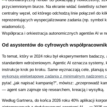
Współpraca i orkiestracja autonomicznych agentów AI w 
Od asystentów do cyfrowych współpracowni
To temat, który w 2024 roku był eksperymentem badaczy, a
standardem wdrożeniowym. Agentic AI oznacza systemy, k
instrukcje krok po kroku. Same wyznaczają cele, planują s
wykonują wieloetapowe zadania z minimalnym nadzorem c
pytać „jak napisać kampanię?”, mówisz: „przeprowadź kam
— agent sam zajmuje się researchem, kreacją i wysyłką.
Według Gartnera, do końca 2026 roku 40% aplikacji korpo