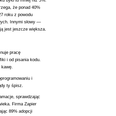
u było to mniej niż 5%.
strzega, że ponad 40%
27 roku z powodu
wych. Innymi słowy —
ją jest jeszcze większa.
nuje pracę
ki i od pisania kodu.
a kawę.
programowaniu i
dy ty śpisz.
lamacje, sprawdzając
ieka. Firma Zapier
ając 89% adopcji