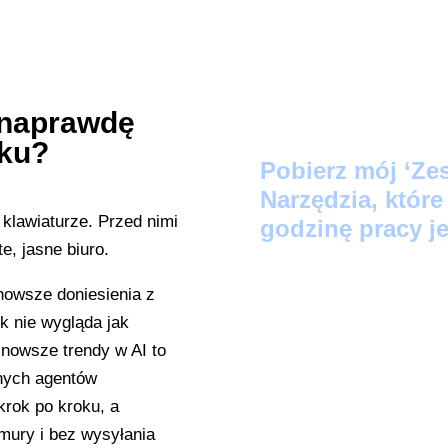
 naprawdę
oku?
Pobier
z mój ‘Ze
Narzędzia, któr
godzinę pracy je
Protokół Szybki
nowsze doniesienia z
zamienią Twoje lu
k nie wygląda jak
LinkedIn w 60 se
jnowsze trendy w AI to
znych agentów
Audyt Automatyz
rok po kroku, a
wskaże, które z 
mury i bez wysyłania