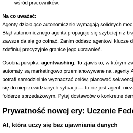
wśród pracowników.
Na co uważać
:
Agenty działające autonomicznie wymagają solidnych me
Błąd autonomicznego agenta propaguje się szybciej niż bł
zawsze da się go cofnąć. Zanim oddasz agentowi klucze 
zdefiniuj precyzyjnie granice jego uprawnień.
Osobna pułapka:
agentwashing
. To zjawisko, w którym zw
automaty są marketingowo przemianowywane na „agenty AI
potrafi samodzielnie wyznaczać celów, planować sekwencji
się do nieprzewidzianych sytuacji — to nie jest agent, nie
folderze sprzedażowym. Pytaj dostawców o konkretne demo
Prywatność nowej ery: Uczenie Fed
AI, która uczy się bez ujawniania danych