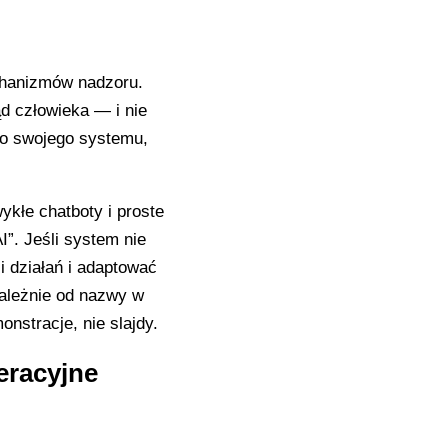
chanizmów nadzoru.
ąd człowieka — i nie
do swojego systemu,
ykłe chatboty i proste
”. Jeśli system nie
 działań i adaptować
zależnie od nazwy w
nstracje, nie slajdy.
eracyjne