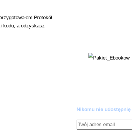
instrukcję, jak j
Zestaw Ratunko
 przygotowałem Protokół
'Wykrywacz Kłamst
jki kodu, a odzyskasz
AI zaczyna zmyśl
kłócić z algoryt
Dołącz do praktyków AI.
Zero spamu. Pełna warto
Nikomu nie udostępnię 