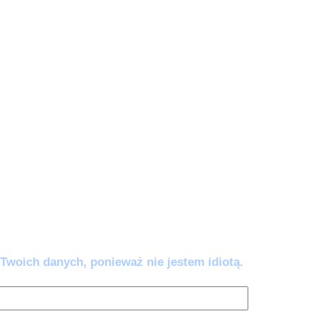
e zautomatyzować).
wy AI:
5 awaryjnych komend (w tym
w’ i 'Odbełkotyzator’), które wklejasz, gdy
ać lub brzmieć jak robot. Przestań się
mem – napraw go jednym kliknięciem.
ść co 14 dni. Wypisujesz się kiedy chcesz.
Twoich danych, ponieważ nie jestem idiotą.