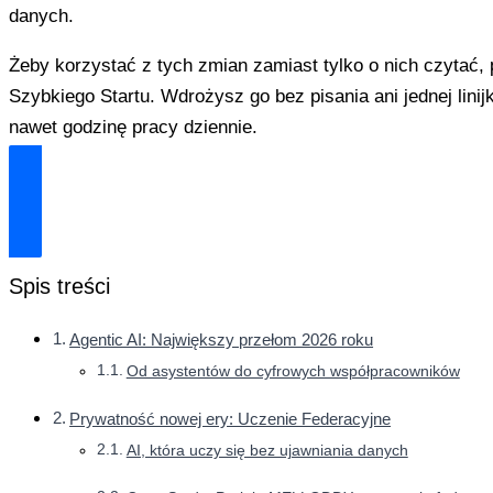
danych.
Żeby korzystać z tych zmian zamiast tylko o nich czytać,
Szybkiego Startu. Wdrożysz go bez pisania ani jednej lini
nawet godzinę pracy dziennie.
Odblokuj Mój Zestaw Ratunkowy
Spis treści
Agentic AI: Największy przełom 2026 roku
Od asystentów do cyfrowych współpracowników
Prywatność nowej ery: Uczenie Federacyjne
AI, która uczy się bez ujawniania danych