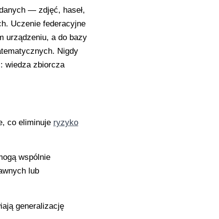
danych — zdjęć, haseł,
ch. Uczenie federacyjne
m urządzeniu, a do bazy
matematycznych. Nigdy
i: wiedza zbiorcza
, co eliminuje
ryzyko
mogą wspólnie
awnych lub
ają generalizację