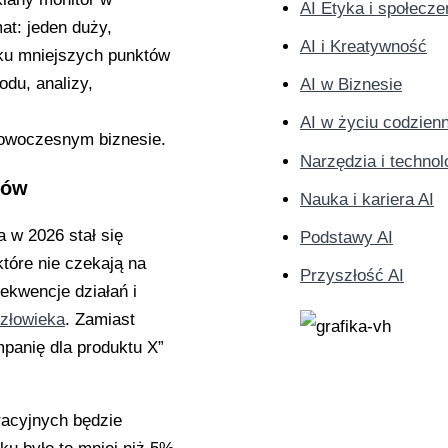
AI Etyka i społecz
AI i Kreatywność
AI w Biznesie
AI w życiu codzie
nowoczesnym biznesie.
Narzędzia i technol
ków
Nauka i kariera AI
 w 2026 stał się
Podstawy AI
tóre nie czekają na
Przyszłość AI
ekwencje działań i
złowieka
. Zamiast
panię dla produktu X”
racyjnych będzie