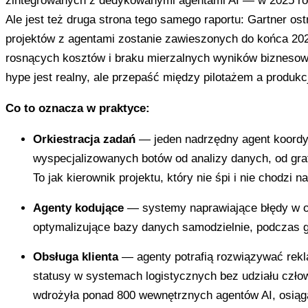
zintegrowanych z dedykowanymi agentami AI — w 2025 rok
Ale jest też druga strona tego samego raportu: Gartner o
projektów z agentami zostanie zawieszonych do końca 20
rosnących kosztów i braku mierzalnych wyników bizneso
hype jest realny, ale przepaść między pilotażem a produkc
Co to oznacza w praktyce:
Orkiestracja zadań
— jeden nadrzędny agent koordy
wyspecjalizowanych botów od analizy danych, od grafi
To jak kierownik projektu, który nie śpi i nie chodzi n
Agenty kodujące
— systemy naprawiające błędy w o
optymalizujące bazy danych samodzielnie, podczas g
Obsługa klienta
— agenty potrafią rozwiązywać rek
statusy w systemach logistycznych bez udziału człow
wdrożyła ponad 800 wewnętrznych agentów AI, osiąg