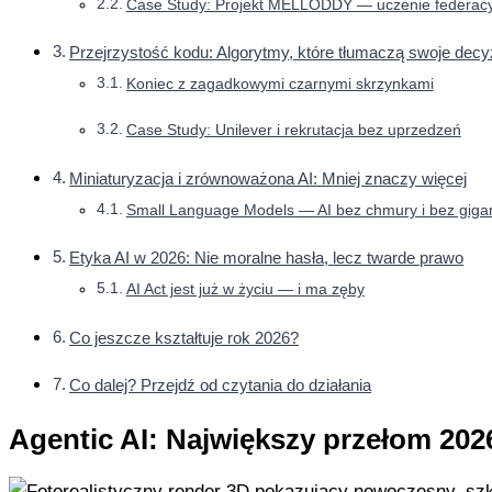
Case Study: Projekt MELLODDY — uczenie federacyj
Przejrzystość kodu: Algorytmy, które tłumaczą swoje decy
Koniec z zagadkowymi czarnymi skrzynkami
Case Study: Unilever i rekrutacja bez uprzedzeń
Miniaturyzacja i zrównoważona AI: Mniej znaczy więcej
Small Language Models — AI bez chmury i bez gig
Etyka AI w 2026: Nie moralne hasła, lecz twarde prawo
AI Act jest już w życiu — i ma zęby
Co jeszcze kształtuje rok 2026?
Co dalej? Przejdź od czytania do działania
Agentic AI: Największy przełom 202