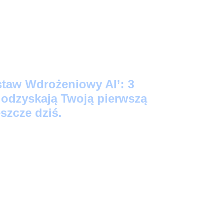
staw Wdrożeniowy AI’: 3
e odzyskają Twoją pierwszą
szcze dziś.
ego Startu:
3 prompty 'Kopiuj-Wklej’, które
źne notatki w profesjonalne maile i posty na
kund.
acji:
Skrypt-audytor, który bezlitośnie
Twoich zadań to strata czasu (i wygeneruje