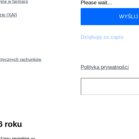
ne w farmacji
Please wait...
zje (XAI)
WYŚLIJ
Dziękuję za zapis
antycznych rachunków
Polityka prywatności
Szukaj
KATEGORIE:
6 roku