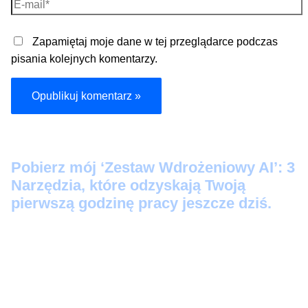
E-
mail*
Zapamiętaj moje dane w tej przeglądarce podczas
pisania kolejnych komentarzy.
Pobier
z mój ‘Zestaw Wdrożeniowy AI’: 3
Narzędzia, które odzyskają Twoją
pierwszą godzinę pracy jeszcze dziś.
Protokół Szybkiego Startu:
3 prompty 'Kopiuj-
Wklej’, które zamienią Twoje luźne notatki w
profesjonalne maile i posty na LinkedIn w 60
sekund.