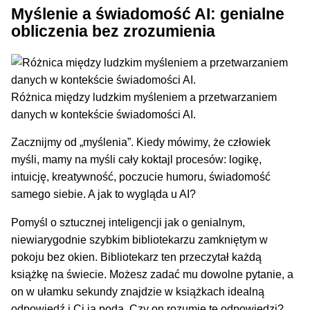
Myślenie a
świadomość AI
: genialne
obliczenia bez zrozumienia
Różnica między ludzkim myśleniem a przetwarzaniem
danych w kontekście świadomości AI.
Zacznijmy od „myślenia”. Kiedy mówimy, że człowiek
myśli, mamy na myśli cały koktajl procesów: logikę,
intuicję, kreatywność, poczucie humoru, świadomość
samego siebie. A jak to wygląda u AI?
Pomyśl o sztucznej inteligencji jak o genialnym,
niewiarygodnie szybkim bibliotekarzu zamkniętym w
pokoju bez okien. Bibliotekarz ten przeczytał każdą
książkę na świecie. Możesz zadać mu dowolne pytanie, a
on w ułamku sekundy znajdzie w książkach idealną
odpowiedź i Ci ją poda. Czy on rozumie te odpowiedzi?