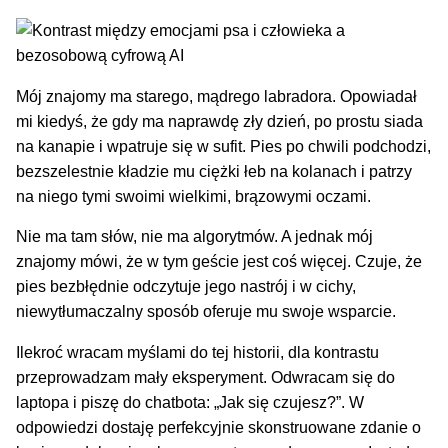
Mój znajomy ma starego, mądrego labradora. Opowiadał
mi kiedyś, że gdy ma naprawdę zły dzień, po prostu siada
na kanapie i wpatruje się w sufit. Pies po chwili podchodzi,
bezszelestnie kładzie mu ciężki łeb na kolanach i patrzy
na niego tymi swoimi wielkimi, brązowymi oczami.
Nie ma tam słów, nie ma algorytmów. A jednak mój
znajomy mówi, że w tym geście jest coś więcej. Czuje, że
pies bezbłędnie odczytuje jego nastrój i w cichy,
niewytłumaczalny sposób oferuje mu swoje wsparcie.
Ilekroć wracam myślami do tej historii, dla kontrastu
przeprowadzam mały eksperyment. Odwracam się do
laptopa i piszę do chatbota: „Jak się czujesz?”. W
odpowiedzi dostaję perfekcyjnie skonstruowane zdanie o