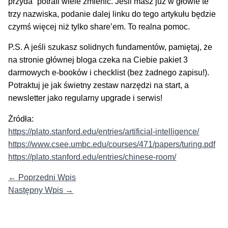
przyda” potrafi wiele zmienić. Jeśli masz już w głowie te
trzy nazwiska, podanie dalej linku do tego artykułu będzie
czymś więcej niż tylko share’em. To realna pomoc.
P.S. A jeśli szukasz solidnych fundamentów, pamiętaj, że
na stronie głównej bloga czeka na Ciebie pakiet 3
darmowych e-booków i checklist (bez żadnego zapisu!).
Potraktuj je jak świetny zestaw narzędzi na start, a
newsletter jako regularny upgrade i serwis!
Żródła:
https://plato.stanford.edu/entries/artificial-intelligence/
https://www.csee.umbc.edu/courses/471/papers/turing.pdf
https://plato.stanford.edu/entries/chinese-room/
←
Poprzedni Wpis
Następny Wpis
→