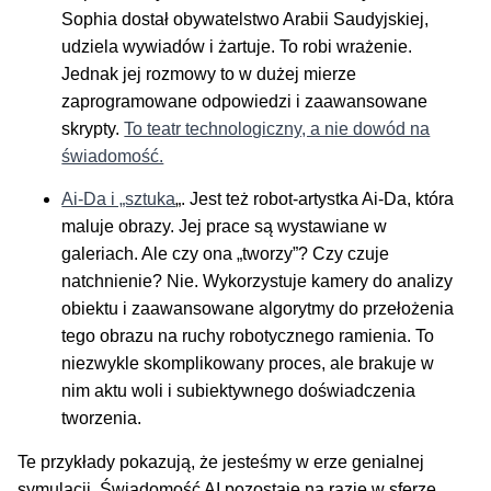
Sophia dostał obywatelstwo Arabii Saudyjskiej,
udziela wywiadów i żartuje. To robi wrażenie.
Jednak jej rozmowy to w dużej mierze
zaprogramowane odpowiedzi i zaawansowane
skrypty.
To teatr technologiczny, a nie dowód na
świadomość.
Ai-Da i „sztuka
„. Jest też robot-artystka Ai-Da, która
maluje obrazy. Jej prace są wystawiane w
galeriach. Ale czy ona „tworzy”? Czy czuje
natchnienie? Nie. Wykorzystuje kamery do analizy
obiektu i zaawansowane algorytmy do przełożenia
tego obrazu na ruchy robotycznego ramienia. To
niezwykle skomplikowany proces, ale brakuje w
nim aktu woli i subiektywnego doświadczenia
tworzenia.
Te przykłady pokazują, że jesteśmy w erze genialnej
symulacji. Świadomość AI pozostaje na razie w sferze