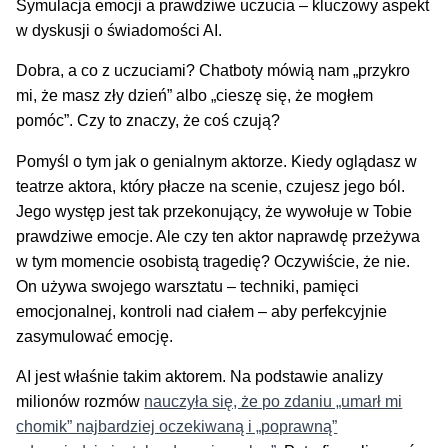
Symulacja emocji a prawdziwe uczucia – kluczowy aspekt
w dyskusji o świadomości AI.
Dobra, a co z uczuciami? Chatboty mówią nam „przykro
mi, że masz zły dzień” albo „cieszę się, że mogłem
pomóc”. Czy to znaczy, że coś czują?
Pomyśl o tym jak o genialnym aktorze. Kiedy oglądasz w
teatrze aktora, który płacze na scenie, czujesz jego ból.
Jego występ jest tak przekonujący, że wywołuje w Tobie
prawdziwe emocje. Ale czy ten aktor naprawdę przeżywa
w tym momencie osobistą tragedię? Oczywiście, że nie.
On używa swojego warsztatu – techniki, pamięci
emocjonalnej, kontroli nad ciałem – aby perfekcyjnie
zasymulować emocję.
AI jest właśnie takim aktorem. Na podstawie analizy
milionów rozmów
nauczyła się, że po zdaniu „umarł mi
chomik” najbardziej oczekiwaną i „poprawną”