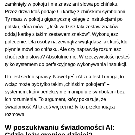
zamknięty w pokoju i nie znasz ani słowa po chińsku.
Przez drzwi ktoś podaje Ci kartkę z chińskimi symbolami.
Ty masz w pokoju gigantyczną księgę z instrukcjami po
polsku, która mówi: „Jeśli widzisz taki zestaw znaków,
oddaj kartkę z takim zestawem znaków”. Wykonujesz
polecenie. Dla osoby na zewnątrz wyglądasz jak ktoś, kto
płynnie mówi po chińsku. Ale czy naprawdę rozumiesz
choć jedno słowo? Absolutnie nie. W rzeczywistości jesteś
tylko systemem do perfekcyjnego wykonywania instrukcji.
I to jest sedno sprawy. Nawet jeśli AI zda test Turinga, to
wciąż może być tylko takim „chińskim pokojem” –
systemem, który perfekcyjnie manipuluje symbolami bez
ich rozumienia. To argument, który pokazuje, że
świadomość AI to coś więcej niż tylko przekonująca
rozmowa.
W poszukiwaniu świadomości AI:
Gdzie leży granica dzisiaj?