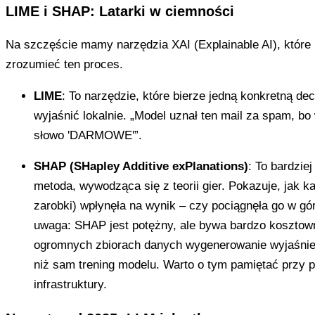
LIME i SHAP: Latarki w ciemności
Na szczęście mamy narzędzia XAI (Explainable AI), któr
zrozumieć ten proces.
LIME
: To narzędzie, które bierze jedną konkretną dec
wyjaśnić lokalnie. „Model uznał ten mail za spam, bo
słowo 'DARMOWE'”.
SHAP (SHapley Additive exPlanations)
: To bardzi
metoda, wywodząca się z teorii gier. Pokazuje, jak k
zarobki) wpłynęła na wynik – czy pociągnęła go w gó
uwaga: SHAP jest potężny, ale bywa bardzo kosztow
ogromnych zbiorach danych wygenerowanie wyjaśnie
niż sam trening modelu. Warto o tym pamiętać przy 
infrastruktury.