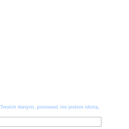
e zautomatyzować).
wy AI:
5 awaryjnych komend (w tym
w’ i 'Odbełkotyzator’), które wklejasz, gdy
ać lub brzmieć jak robot. Przestań się
mem – napraw go jednym kliknięciem.
ść co 14 dni. Wypisujesz się kiedy chcesz.
Twoich danych, ponieważ nie jestem idiotą.