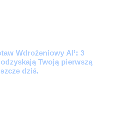
staw Wdrożeniowy AI’: 3
e odzyskają Twoją pierwszą
szcze dziś.
ego Startu:
3 prompty 'Kopiuj-Wklej’, które
źne notatki w profesjonalne maile i posty na
kund.
acji:
Skrypt-audytor, który bezlitośnie
Twoich zadań to strata czasu (i wygeneruje