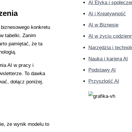
AI Etyka i społecz
zenia
AI i Kreatywność
AI w Biznesie
o biznesowego konkretu
 w tabelki. Zanim
AI w życiu codzie
rto pamiętać, że ta
Narzędzia i technol
ologią.
Nauka i kariera AI
ia AI w pracy i
Podstawy AI
sletterze. To dawka
Przyszłość AI
ywać, dołącz poniżej.
e, że wynik modelu to