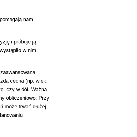
e pomagają nam
yzję i próbuje ją
 wystąpiło w nim
ej zaawansowana
ażda cecha (np. wiek,
rę, czy w dół. Ważna
ny obliczeniowo. Przy
ń może trwać dłużej
planowaniu