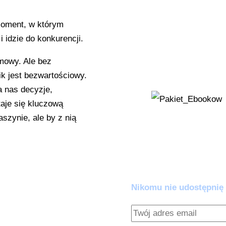
instrukcję, jak j
Zestaw Ratunko
 moment, w którym
 idzie do konkurencji.
'Wykrywacz Kłamst
AI zaczyna zmyśl
rmowy. Ale bez
kłócić z algoryt
nik jest bezwartościowy.
a nas decyzje,
taje się kluczową
szynie, ale by z nią
Dołącz do praktyków AI.
Zero spamu. Pełna warto
Nikomu nie udostępnię 