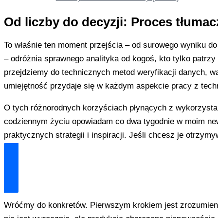
Od liczby do decyzji: Proces tłumac
To właśnie ten moment przejścia – od surowego wyniku d
– odróżnia sprawnego analityka od kogoś, kto tylko patrzy
przejdziemy do technicznych metod weryfikacji danych, wa
umiejętność przydaje się w każdym aspekcie pracy z techn
O tych różnorodnych korzyściach płynących z wykorzystan
codziennym życiu opowiadam co dwa tygodnie w moim new
praktycznych strategii i inspiracji. Jeśli chcesz je otrzym
Dołącz i zyskaj technologiczną przewagę
Wróćmy do konkretów. Pierwszym krokiem jest zrozumieni