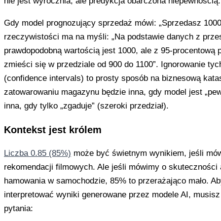
nie jest wyrocznia, ale predykcja obarczona niepewnością.
Gdy model prognozujący sprzedaż mówi: „Sprzedasz 1000
rzeczywistości ma na myśli: „Na podstawie danych z przes
prawdopodobną wartością jest 1000, ale z 95-procentową 
zmieści się w przedziale od 900 do 1100”. Ignorowanie tyc
(confidence intervals) to prosty sposób na biznesową kata
zatowarowaniu magazynu będzie inna, gdy model jest „pewn
inna, gdy tylko „zgaduje” (szeroki przedział).
Kontekst jest królem
Liczba 0.85 (85%)
może być świetnym wynikiem, jeśli mów
rekomendacji filmowych. Ale jeśli mówimy o skuteczności
hamowania w samochodzie, 85% to przerażająco mało. Ab
interpretować wyniki generowane przez modele AI, musi
pytania: