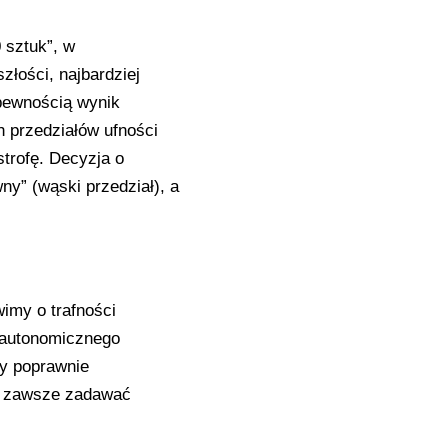
 sztuk”, w
złości, najbardziej
pewnością wynik
h przedziałów ufności
strofę. Decyzja o
y” (wąski przedział), a
imy o trafności
 autonomicznego
y poprawnie
sz zawsze zadawać