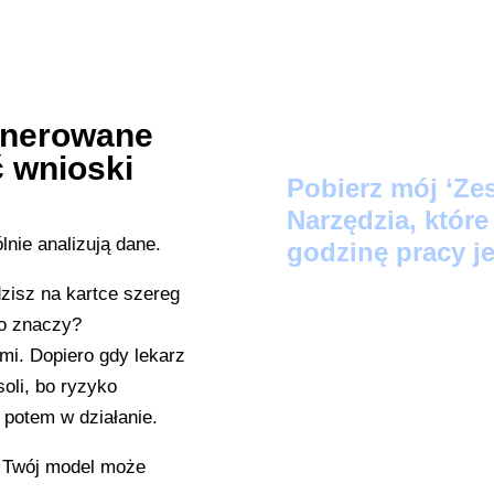
generowane
ć wnioski
Pobier
z mój ‘Ze
Narzędzia, któr
godzinę pracy je
zisz na kartce szereg
Protokół Szybki
to znaczy?
zamienią Twoje lu
mi. Dopiero gdy lekarz
LinkedIn w 60 se
soli, bo ryzyko
 potem w działanie.
Audyt Automatyz
wskaże, które z 
i. Twój model może