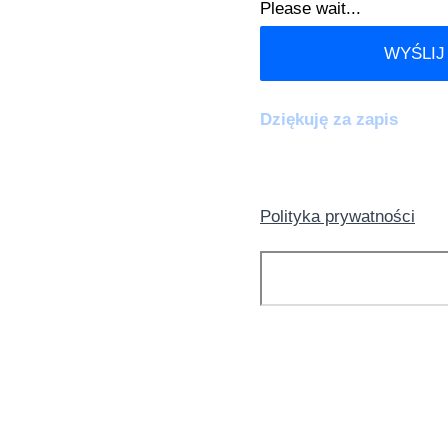
Please wait...
WYŚLIJ
Dziękuję za zapis
Polityka prywatności
Szukaj
KATEGORIE: