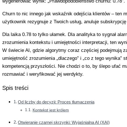
wygenerować wynik: „Prawdopodobieństwo churnu: 0.78”.
Churn to nic innego jak wskaźnik odejścia klientów – ten
użytkownik rezygnuje z Twoich usług, anuluje subskrypcję i
Dla laika 0.78 to tylko ułamek. Dla analityka to sygnał ala
zrozumienia kontekstu i umiejętności interpretacji, ten wy
W świecie AI, gdzie algorytmy coraz częściej podejmują z
umiejętność zrozumienia „dlaczego” i „co z tego wynika” s
kompetencją przyszłości. Nie chodzi o to, by ślepo ufać ma
rozmawiać i weryfikować jej werdykty.
Spis treści
Od liczby do decyzji: Proces tłumaczenia
Kontekst jest królem
Otwieranie czarnej skrzynki: Wyjaśnialna AI (XAI)