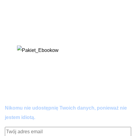
(w tym 'Wykrywacz Kłamstw’ i 'Odbełkotyzator’),
które wklejasz, gdy AI zaczyna zmyślać lub
brzmieć jak robot. Przestań się kłócić z
algorytmem – napraw go jednym kliknięciem.
Dołącz do praktyków AI.
Zero spamu. Pełna wartość co 14 dni. Wypisujesz się
kiedy chcesz.
Nikomu nie udostępnię Twoich danych, ponieważ nie
jestem idiotą.