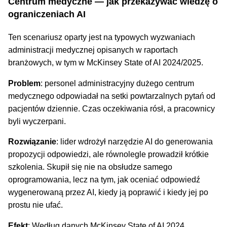
Centrum medyczne — jak przekazywać wiedzę o
ograniczeniach AI
Ten scenariusz oparty jest na typowych wyzwaniach
administracji medycznej opisanych w raportach
branżowych, w tym w McKinsey State of AI 2024/2025.
Problem
: personel administracyjny dużego centrum
medycznego odpowiadał na setki powtarzalnych pytań od
pacjentów dziennie. Czas oczekiwania rósł, a pracownicy
byli wyczerpani.
Rozwiązanie
: lider wdrożył narzędzie AI do generowania
propozycji odpowiedzi, ale równolegle prowadził krótkie
szkolenia. Skupił się nie na obsłudze samego
oprogramowania, lecz na tym, jak oceniać odpowiedź
wygenerowaną przez AI, kiedy ją poprawić i kiedy jej po
prostu nie ufać.
Efekt
: Według danych McKinsey State of AI 2024,