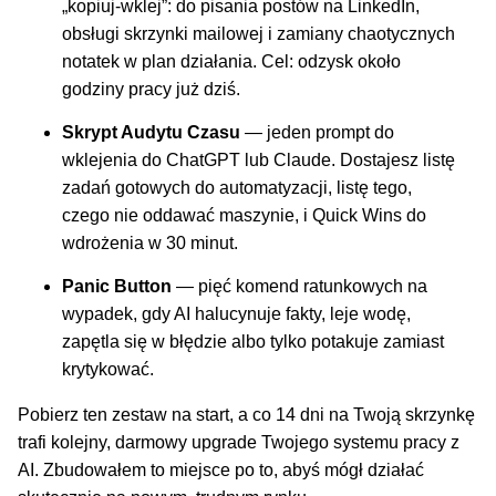
„kopiuj-wklej”: do pisania postów na LinkedIn,
obsługi skrzynki mailowej i zamiany chaotycznych
notatek w plan działania. Cel: odzysk około
godziny pracy już dziś.
Skrypt Audytu Czasu
— jeden prompt do
wklejenia do ChatGPT lub Claude. Dostajesz listę
zadań gotowych do automatyzacji, listę tego,
czego nie oddawać maszynie, i Quick Wins do
wdrożenia w 30 minut.
Panic Button
— pięć komend ratunkowych na
wypadek, gdy AI halucynuje fakty, leje wodę,
zapętla się w błędzie albo tylko potakuje zamiast
krytykować.
Pobierz ten zestaw na start, a co 14 dni na Twoją skrzynkę
trafi kolejny, darmowy upgrade Twojego systemu pracy z
AI. Zbudowałem to miejsce po to, abyś mógł działać