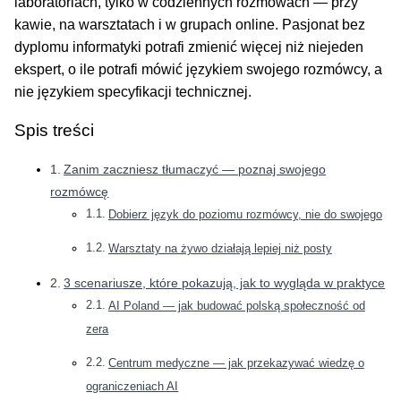
laboratoriach, tylko w codziennych rozmowach — przy
kawie, na warsztatach i w grupach online. Pasjonat bez
dyplomu informatyki potrafi zmienić więcej niż niejeden
ekspert, o ile potrafi mówić językiem swojego rozmówcy, a
nie językiem specyfikacji technicznej.
Spis treści
Zanim zaczniesz tłumaczyć — poznaj swojego
rozmówcę
Dobierz język do poziomu rozmówcy, nie do swojego
Warsztaty na żywo działają lepiej niż posty
3 scenariusze, które pokazują, jak to wygląda w praktyce
AI Poland — jak budować polską społeczność od
zera
Centrum medyczne — jak przekazywać wiedzę o
ograniczeniach AI