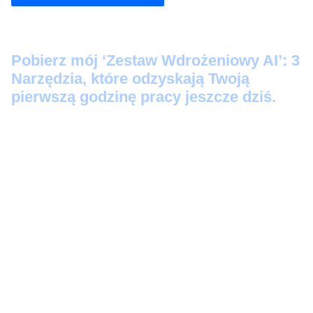
Pobier
z mój ‘Zestaw Wdrożeniowy AI’: 3
Narzędzia, które odzyskają Twoją
pierwszą godzinę pracy jeszcze dziś.
Protokół Szybkiego Startu:
3 prompty 'Kopiuj-
Wklej’, które zamienią Twoje luźne notatki w
profesjonalne maile i posty na LinkedIn w 60
sekund.
Audyt Automatyzacji:
Skrypt-audytor, który
bezlitośnie wskaże, które z Twoich zadań to
strata czasu (i wygeneruje instrukcję, jak je
zautomatyzować).
Zestaw Ratunkowy AI:
5 awaryjnych komend