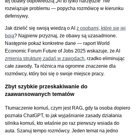
tej obawy odpowiedzią „AI to tylko narzędzie” nie
rozwiązuje problemu — popycha rozmówcę w kierunku
defensywy.
Jak dzielić się swoją wiedzą o AI
z osobami, które się jej
boją
? Najpierw przyznaj, że obawy są uzasadnione.
Następnie pokaż konkretne dane — raport World
Economic Forum Future of Jobs 2025 wskazuje, że AI
zmienia strukturę zadań w zawodach
, rzadko eliminując
całe zawody. Ta różnica ma ogromne znaczenie dla
rozmówcy, który boi się o swoje miejsce pracy.
Zbyt szybkie przeskakiwanie do
zaawansowanych tematów
Tłumaczenie komuś, czym jest RAG, gdy ta osoba dopiero
poznała ChatGPT, to jak wyjaśnianie zasady działania
silnika komuś, kto właśnie po raz pierwszy wsiada do
auta. Szanuj tempo rozmówcy. Jeden temat na jedno