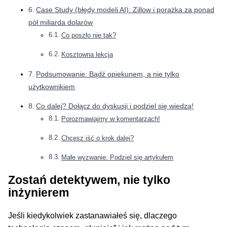
Case Study (błędy modeli AI): Zillow i porażka za ponad
pół miliarda dolarów
Co poszło nie tak?
Kosztowna lekcja
Podsumowanie: Bądź opiekunem, a nie tylko
użytkownikiem
Co dalej? Dołącz do dyskusji i podziel się wiedzą!
Porozmawiajmy w komentarzach!
Chcesz iść o krok dalej?
Małe wyzwanie: Podziel się artykułem
Zostań detektywem, nie tylko
inżynierem
Jeśli kiedykolwiek zastanawiałeś się, dlaczego