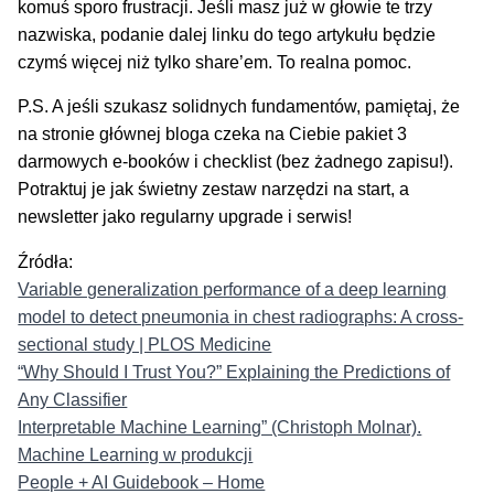
komuś sporo frustracji. Jeśli masz już w głowie te trzy
nazwiska, podanie dalej linku do tego artykułu będzie
czymś więcej niż tylko share’em. To realna pomoc.
P.S. A jeśli szukasz solidnych fundamentów, pamiętaj, że
na stronie głównej bloga czeka na Ciebie pakiet 3
darmowych e-booków i checklist (bez żadnego zapisu!).
Potraktuj je jak świetny zestaw narzędzi na start, a
newsletter jako regularny upgrade i serwis!
Źródła:
Variable generalization performance of a deep learning
model to detect pneumonia in chest radiographs: A cross-
sectional study | PLOS Medicine
“Why Should I Trust You?” Explaining the Predictions of
Any Classifier
Interpretable Machine Learning” (Christoph Molnar).
Machine Learning w produkcji
People + AI Guidebook – Home