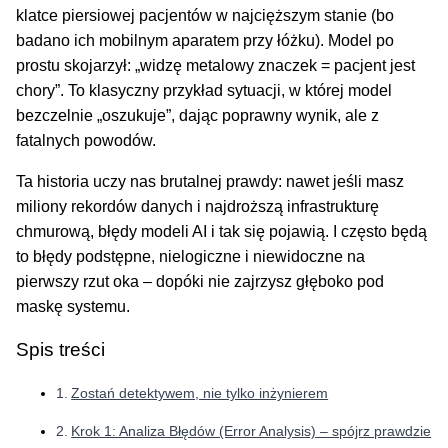
klatce piersiowej pacjentów w najcięższym stanie (bo
badano ich mobilnym aparatem przy łóżku). Model po
prostu skojarzył: „widzę metalowy znaczek = pacjent jest
chory”. To klasyczny przykład sytuacji, w której model
bezczelnie „oszukuje”, dając poprawny wynik, ale z
fatalnych powodów.
Ta historia uczy nas brutalnej prawdy: nawet jeśli masz
miliony rekordów danych i najdroższą infrastrukturę
chmurową, błędy modeli AI i tak się pojawią. I często będą
to błędy podstępne, nielogiczne i niewidoczne na
pierwszy rzut oka – dopóki nie zajrzysz głęboko pod
maskę systemu.
Spis treści
Zostań detektywem, nie tylko inżynierem
Krok 1: Analiza Błędów (Error Analysis) – spójrz prawdzie