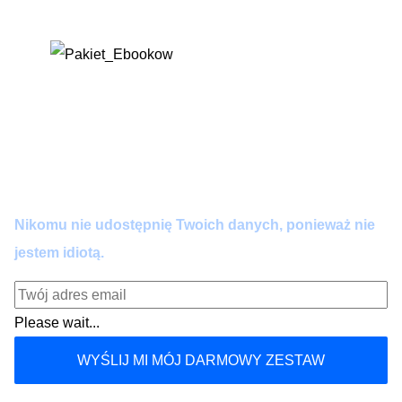
algorytmem – napraw go jednym kliknięciem.
Dołącz do praktyków AI.
Zero spamu. Pełna wartość co 14 dni. Wypisujesz się
kiedy chcesz.
Nikomu nie udostępnię Twoich danych, ponieważ nie
jestem idiotą.
Please wait...
WYŚLIJ MI MÓJ DARMOWY ZESTAW