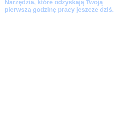
Narzędzia, które odzyskają Twoją
pierwszą godzinę pracy jeszcze dziś.
Protokół Szybkiego Startu:
3 prompty 'Kopiuj-
Wklej’, które zamienią Twoje luźne notatki w
profesjonalne maile i posty na LinkedIn w 60
sekund.
Audyt Automatyzacji:
Skrypt-audytor, który
bezlitośnie wskaże, które z Twoich zadań to
strata czasu (i wygeneruje instrukcję, jak je
zautomatyzować).
Zestaw Ratunkowy AI:
5 awaryjnych komend
(w tym 'Wykrywacz Kłamstw’ i 'Odbełkotyzator’),
które wklejasz, gdy AI zaczyna zmyślać lub
brzmieć jak robot. Przestań się kłócić z