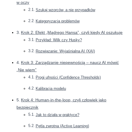
w oczy
Szukaj wzorców, a nie przypadków
Kategoryzacja problemów
Krok 2: Efekt „Mądrego Hansa”, czyli kiedy AI oszukuje
Przykład: Wilk czy Husky?
Rozwiązanie: Wyjaśnialna AI (XAI)
Krok 3: Zarządzanie niepewnością – naucz AI mówić
„Nie wiem”
Progi ufności (Confidence Thresholds)
Kalibracja modelu
Krok 4: Human-in-the-loop, czyli człowiek jako
bezpiecznik
Jak to działa w praktyce?
Pętla zwrotna (Active Learning)