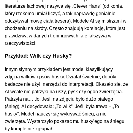
literaturze fachowej nazywa się „Clever Hans” (od konia,
który rzekomo umiał liczyć, a tak naprawdę genialnie
odczytywał mowę ciała tresera). Modele AI są mistrzami w
chodzeniu na skróty. Często znajdują korelację, która jest
prawdziwa w danych treningowych, ale fałszywa w
rzeczywistości.
Przykład: Wilk czy Husky?
Innym słynnym przykładem jest model klasyfikujący
zdjęcia wilków i psów husky. Działał świetnie, dopóki
badacze nie użyli narzędzi do interpretacji. Okazało się, że
AI wcale nie patrzyła na uszy, pysk czy ogon zwierzęcia.
Patrzyła na… tło. Jeśli na zdjęciu było dużo białego
(śnieg), AI decydowała: „To wilk”. Jeśli była trawa – „To
husky”. Model nauczył się wykrywać śnieg, a nie
zwierzęta. Wystarczyło pokazać mu husky’ego na śniegu,
by kompletnie zgłupiał.