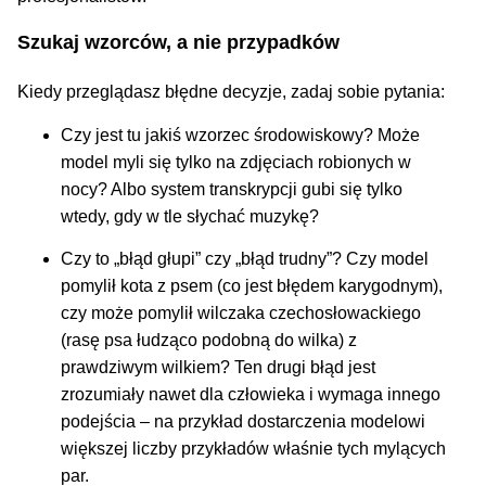
Szukaj wzorców, a nie przypadków
Kiedy przeglądasz błędne decyzje, zadaj sobie pytania:
Czy jest tu jakiś wzorzec środowiskowy? Może
model myli się tylko na zdjęciach robionych w
nocy? Albo system transkrypcji gubi się tylko
wtedy, gdy w tle słychać muzykę?
Czy to „błąd głupi” czy „błąd trudny”? Czy model
pomylił kota z psem (co jest błędem karygodnym),
czy może pomylił wilczaka czechosłowackiego
(rasę psa łudząco podobną do wilka) z
prawdziwym wilkiem? Ten drugi błąd jest
zrozumiały nawet dla człowieka i wymaga innego
podejścia – na przykład dostarczenia modelowi
większej liczby przykładów właśnie tych mylących
par.