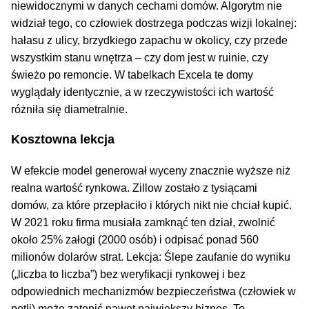
niewidocznymi w danych cechami domów. Algorytm nie
widział tego, co człowiek dostrzega podczas wizji lokalnej:
hałasu z ulicy, brzydkiego zapachu w okolicy, czy przede
wszystkim stanu wnętrza – czy dom jest w ruinie, czy
świeżo po remoncie. W tabelkach Excela te domy
wyglądały identycznie, a w rzeczywistości ich wartość
różniła się diametralnie.
Kosztowna lekcja
W efekcie model generował wyceny znacznie wyższe niż
realna wartość rynkowa. Zillow zostało z tysiącami
domów, za które przepłaciło i których nikt nie chciał kupić.
W 2021 roku firma musiała zamknąć ten dział, zwolnić
około 25% załogi (2000 osób) i odpisać ponad 560
milionów dolarów strat. Lekcja: Ślepe zaufanie do wyniku
(„liczba to liczba”) bez weryfikacji rynkowej i bez
odpowiednich mechanizmów bezpieczeństwa (człowiek w
pętli) może zatopić nawet największy biznes. To