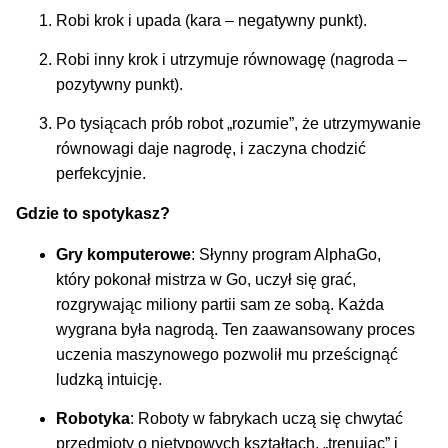
Robi krok i upada (kara – negatywny punkt).
Robi inny krok i utrzymuje równowagę (nagroda –
pozytywny punkt).
Po tysiącach prób robot „rozumie”, że utrzymywanie
równowagi daje nagrodę, i zaczyna chodzić
perfekcyjnie.
Gdzie to spotykasz?
Gry komputerowe
: Słynny program AlphaGo,
który pokonał mistrza w Go, uczył się grać,
rozgrywając miliony partii sam ze sobą. Każda
wygrana była nagrodą. Ten zaawansowany proces
uczenia maszynowego pozwolił mu prześcignąć
ludzką intuicję.
Robotyka
: Roboty w fabrykach uczą się chwytać
przedmioty o nietypowych kształtach, „trenując” i