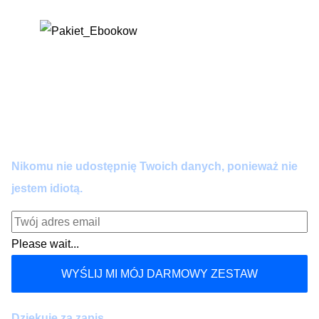
Dołącz do praktyków AI.
Zero spamu. Pełna wartość co 14 dni. Wypisujesz się
kiedy chcesz.
Nikomu nie udostępnię Twoich danych, ponieważ nie
jestem idiotą.
Please wait...
WYŚLIJ MI MÓJ DARMOWY ZESTAW
Dziękuję za zapis