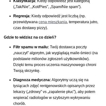
Klasyfikacja:
Kiedy odpowiedź jest kategorią
(„Tak/Nie”, „Kot/Pies”, „Spam/Nie spam”).
Regresja:
Kiedy odpowiedź jest liczbą (np.
przewidywana
cena mieszkania
, temperatura jutro,
czas dostawy pizzy).
Gdzie to widzisz na co dzień?
Filtr spamu w mailu:
Twój dostawca poczty
„nauczył” algorytm, jak wyglądają maile-śmieci (na
podstawie milionów zgłoszeń użytkowników).
Dzięki temu proces uczenia maszynowego chroni
Twoją skrzynkę.
Diagnoza medyczna:
Algorytmy uczą się na
tysiącach zdjęć rentgenowskich opisanych przez
lekarzy („zdrowy” vs „zapalenie płuc”), aby potem
wspierać radiologów w szybszym wykrywaniu
chorób.