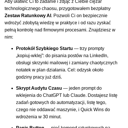
Aby ułatwić Ci to zadanie i zdjąć z Ciebie ciężar
technologicznego chaosu, przygotowałem bezpłatny
Zestaw Ratunkowy AI
. Pozwoli Ci on bezpiecznie
wdrożyć zdobytą wiedzę w praktyce i od razu zyskać
pełną kontrolę nad firmowymi procesami. Znajdziesz w
nim:
Protokół Szybkiego Startu
— trzy prompty
„kopiuj-wklej”: do pisania postów na LinkedIn,
obsługi skrzynki mailowej i zamiany chaotycznych
notatek w plan działania. Cel: odzysk około
godziny pracy już dziś.
Skrypt Audytu Czasu
— jeden prompt do
wklejenia do ChatGPT lub Claude. Dostajesz listę
zadań gotowych do automatyzacji, listę tego,
czego nie oddawać maszynie, i Quick Wins do
wdrożenia w 30 minut.
Panic Button
— pięć komend ratunkowych na