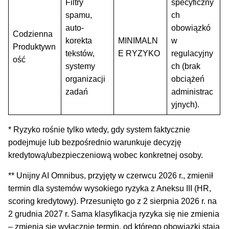
Filtry
specyficzny
spamu,
ch
auto-
obowiązkó
Codzienna
korekta
MINIMALN
w
Produktywn
tekstów,
E RYZYKO
regulacyjny
ość
systemy
ch (brak
organizacji
obciążeń
zadań
administrac
yjnych).
* Ryzyko rośnie tylko wtedy, gdy system faktycznie
podejmuje lub bezpośrednio warunkuje decyzję
kredytową/ubezpieczeniową wobec konkretnej osoby.
** Unijny AI Omnibus, przyjęty w czerwcu 2026 r., zmienił
termin dla systemów wysokiego ryzyka z Aneksu III (HR,
scoring kredytowy). Przesunięto go z 2 sierpnia 2026 r. na
2 grudnia 2027 r. Sama klasyfikacja ryzyka się nie zmienia
– zmienia się wyłącznie termin, od którego obowiązki stają