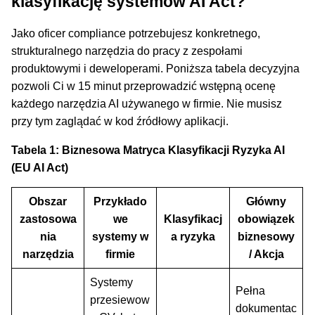
klasyfikację systemów AI Act?
Jako oficer compliance potrzebujesz konkretnego,
strukturalnego narzędzia do pracy z zespołami
produktowymi i deweloperami. Poniższa tabela decyzyjna
pozwoli Ci w 15 minut przeprowadzić wstępną ocenę
każdego narzędzia AI używanego w firmie. Nie musisz
przy tym zaglądać w kod źródłowy aplikacji.
Tabela 1: Biznesowa Matryca Klasyfikacji Ryzyka AI
(EU AI Act)
Obszar
Przykłado
Główny
zastosowa
we
Klasyfikacj
obowiązek
nia
systemy w
a ryzyka
biznesowy
narzędzia
firmie
/ Akcja
Systemy
Pełna
przesiewow
dokumentac