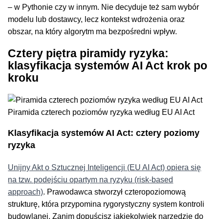
– w Pythonie czy w innym. Nie decyduje też sam wybór
modelu lub dostawcy, lecz kontekst wdrożenia oraz
obszar, na który algorytm ma bezpośredni wpływ.
Cztery piętra piramidy ryzyka:
klasyfikacja systemów AI Act krok po
kroku
Piramida czterech poziomów ryzyka według EU AI Act
Klasyfikacja systemów AI Act: cztery poziomy
ryzyka
Unijny Akt o Sztucznej Inteligencji (EU AI Act) opiera się
na tzw. podejściu opartym na ryzyku (risk-based
approach)
. Prawodawca stworzył czteropoziomową
strukturę, która przypomina rygorystyczny system kontroli
budowlanej. Zanim dopuścisz jakiekolwiek narzędzie do