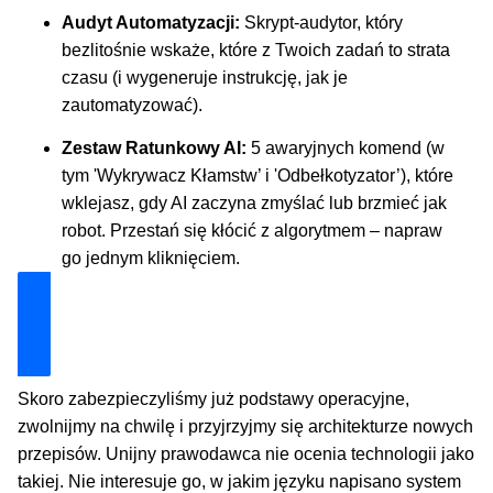
Audyt Automatyzacji:
Skrypt-audytor, który
bezlitośnie wskaże, które z Twoich zadań to strata
czasu (i wygeneruje instrukcję, jak je
zautomatyzować).
Zestaw Ratunkowy AI:
5 awaryjnych komend (w
tym 'Wykrywacz Kłamstw’ i 'Odbełkotyzator’), które
wklejasz, gdy AI zaczyna zmyślać lub brzmieć jak
robot. Przestań się kłócić z algorytmem – napraw
go jednym kliknięciem.
Odblokuj Mój Zestaw Ratunkowy
Skoro zabezpieczyliśmy już podstawy operacyjne,
zwolnijmy na chwilę i przyjrzyjmy się architekturze nowych
przepisów. Unijny prawodawca nie ocenia technologii jako
takiej. Nie interesuje go, w jakim języku napisano system