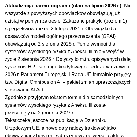
Aktualizacja harmonogramu (stan na lipiec 2026 r.):
Nie
wszystkie z powyższych obowiązków obowiązują już
dzisiaj w pełnym zakresie. Zakazane praktyki (poziom 1)
są egzekwowane od 2 lutego 2025 r. Obowiązki dla
dostawców modeli ogólnego przeznaczenia (GPAI)
obowiązują od 2 sierpnia 2025 r. Pełne wymogi dla
systemów wysokiego ryzyka z Aneksu III miały wejść w
życie 2 sierpnia 2026 r. Dotyczy to m.in. opisywanych dalej
systemów HR i scoringu kredytowego. Jednak w czerwcu
2026 r. Parlament Europejski i Rada UE formalnie przyjęły
tzw. Digital Omnibus on AI – pakiet zmian upraszczających
stosowanie AI Act.
Zgodnie z przyjętym tekstem termin dla samodzielnych
systemów wysokiego ryzyka z Aneksu III został
przesunięty na 2 grudnia 2027 r.
Tekst czeka jeszcze na publikację w Dzienniku
Urzędowym UE, a nowe daty należy traktować jako
obowiązujący horyzont wdrożeniowy po wejściu aktu w