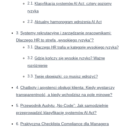
Klasyfikacja systemów AI Act: cztery poziomy
ryzyka
Aktualny harmonogram wdrożenia AI Act
Systemy rekrutacyjne i zarządzanie pracownikami:
Dlaczego HR to strefa „wysokiego ryzyka”?
Dlaczego HR trafia w kategorię wysokiego ryzyka?
Gdzie kończy się wysokie ryzyko? Ważne
rozróżnienie
Twoje obowiązki: co musisz wdrożyć?
Chatboty i asystenci obsługi klienta: Kiedy wystarczy
transparentność, a kiedy wchodzisz na pole minowe?
Przewodnik Audytu „No-Code”: Jak samodzielnie
przeprowadzić klasyfikację systemów AI Act?
Praktyczna Checklista Compliance dla Managera