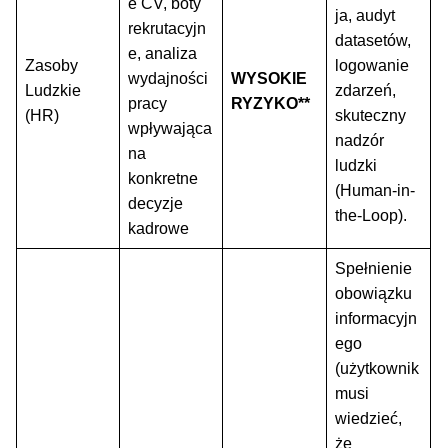
e CV, boty
ja, audyt
rekrutacyjn
datasetów,
e, analiza
Zasoby
logowanie
wydajności
WYSOKIE
Ludzkie
zdarzeń,
pracy
RYZYKO**
(HR)
skuteczny
wpływająca
nadzór
na
ludzki
konkretne
(Human-in-
decyzje
the-Loop).
kadrowe
Spełnienie
obowiązku
informacyjn
ego
(użytkownik
musi
wiedzieć,
że