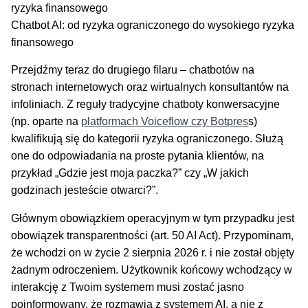
Chatbot AI: od ryzyka ograniczonego do wysokiego ryzyka
finansowego
Przejdźmy teraz do drugiego filaru – chatbotów na
stronach internetowych oraz wirtualnych konsultantów na
infoliniach. Z reguły tradycyjne chatboty konwersacyjne
(np. oparte na
platformach Voiceflow czy Botpres
s)
kwalifikują się do kategorii ryzyka ograniczonego. Służą
one do odpowiadania na proste pytania klientów, na
przykład „Gdzie jest moja paczka?” czy „W jakich
godzinach jesteście otwarci?”.
Głównym obowiązkiem operacyjnym w tym przypadku jest
obowiązek transparentności (art. 50 AI Act). Przypominam,
że wchodzi on w życie 2 sierpnia 2026 r. i nie został objęty
żadnym odroczeniem. Użytkownik końcowy wchodzący w
interakcję z Twoim systemem musi zostać jasno
poinformowany, że rozmawia z systemem AI, a nie z