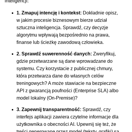
inteligencji:
1. Zmapuj intencję i kontekst:
Dokładnie opisz,
w jakim procesie biznesowym bierze udział
sztuczna inteligencja. Sprawdź, czy decyzje
algorytmu wpływają bezpośrednio na prawa,
finanse lub ścieżkę zawodową człowieka.
2. Sprawdź suwerenność danych:
Zweryfikuj,
gdzie przetwarzane są dane wprowadzane do
systemu. Czy korzystacie z publicznej chmury,
która przetwarza dane do własnych celów
treningowych? A może stawiacie na bezpieczne
API z gwarancją poufności (Enterprise SLA) albo
model lokalny (On-Premise)?
3. Zapewnij transparentność:
Sprawdź, czy
interfejs aplikacji zawiera czytelne informacje dla
użytkownika o obecności AI. Upewnij się też, że
treści generowane przez model (teksty, grafiki) są