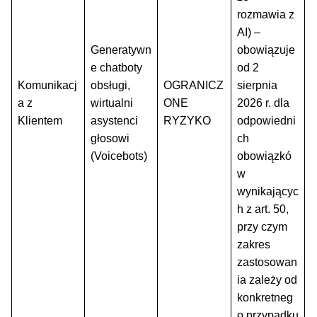
rozmawia z
AI) –
Generatywn
obowiązuje
e chatboty
od 2
Komunikacj
obsługi,
OGRANICZ
sierpnia
a z
wirtualni
ONE
2026 r. dla
Klientem
asystenci
RYZYKO
odpowiedni
głosowi
ch
(Voicebots)
obowiązkó
w
wynikającyc
h z art. 50,
przy czym
zakres
zastosowan
ia zależy od
konkretneg
o przypadku