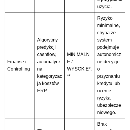
użycia.
Ryzyko
minimalne,
chyba że
Algorytmy
system
predykcji
podejmuje
cashflow,
MINIMALN
autonomicz
Finanse i
automatycz
E /
ne decyzje
Controlling
na
WYSOKIE*,
o
kategoryzac
**
przyznaniu
ja kosztów
kredytu lub
ERP
ocenie
ryzyka
ubezpiecze
niowego.
Brak