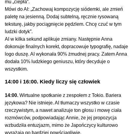
mu „ciepła”.
Mówi do AI: „Zachowaj kompozycję siódemki, ale zmień
paletę na jesienną. Dodaj subtelną, ręcznie rysowaną
teksturę, jakby pociągnięcie pędzlem. Chcę czuć w tym
ludzki dotyk”.
AI w kilka sekund aplikuje zmiany. Następnie Anna
dokonuje finalnych korekt, dopracowuje typografię, nadaje
logo duszę. AI wykonała 90% żmudnej pracy. Zatem Anna
dodała 10% ludzkiego geniuszu, który decyduje o
wszystkim.
14:00 i 16:00. Kiedy liczy się człowiek
14:00.
Wirtualne spotkanie z zespołem z Tokio. Bariera
językowa? Nie istnieje. AI tłumaczy wszystko w czasie
rzeczywistym, a nawet analizuje ton głosu i mowę ciała
rozmówców, podpowiadając Annie, że jej propozycja
wzbudziła entuzjazm, mimo że Japończycy kulturowo
wyrażają go bardziej powściągliwie.