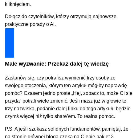
kliknięciem.
Dołącz do czytelników, którzy otrzymują najnowsze
praktyczne porady o AI.
Dołącz i zyskaj technologiczną przewagę
Małe wyzwanie: Przekaż dalej tę wiedzę
Zastanów się: czy potrafisz wymienić trzy osoby ze
swojego otoczenia, którym ten artykuł mógłby naprawdę
pomóc? Czasem jedno proste „Hej, zobacz to, może Ci się
przyda” potrafi wiele zmienić. Jeśli masz już w głowie te
trzy nazwiska, podanie dalej linku do tego artykułu będzie
czymś więcej niż tylko share’em. To realna pomoc.
P.S. A jeśli szukasz solidnych fundamentów, pamiętaj, że
na stronie głównej bloga czeka na Ciebie pakiet 3