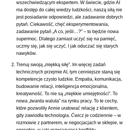
wszechwiedzącym ekspertem. W świecie, gdzie AI
ma dostęp do całej wiedzy ludzkości, naszą siłą nie
jest posiadanie odpowiedzi, ale zadawanie dobrych
pytań. Ciekawość, chęć eksperymentowania,
zadawanie pytań „A co, jeśli…?” – to będzie nowa
supermoc. Dlatego zamiast uczyć się na pamięć,
uczmy się, jak się uczyć. I jak oduczać się starych
nawyków.
Trenuj swoją „miękką siłę”. Im więcej zadań
technicznych przejmie AI, tym cenniejsze staną się
kompetencje czysto ludzkie. Empatia, komunikacja,
budowanie relacji, inteligencja emocjonalna,
kreatywność. To nie są „miękkie umiejętności”. To
nowa „twarda waluta” na rynku pracy. To te cechy,
które pozwoliły Annie uratować relację z klientem,
gdy zawiodła technologia. Ćwicz je codziennie – w
rozmowie z partnerem, w negocjacjach w sklepie, w
sposobie, w jaki rozwiązujesz konflikty.