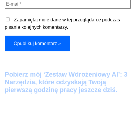
E-
mail*
Zapamiętaj moje dane w tej przeglądarce podczas
pisania kolejnych komentarzy.
Pobier
z mój ‘Zestaw Wdrożeniowy AI’: 3
Narzędzia, które odzyskają Twoją
pierwszą godzinę pracy jeszcze dziś.
Protokół Szybkiego Startu:
3 prompty 'Kopiuj-
Wklej’, które zamienią Twoje luźne notatki w
profesjonalne maile i posty na LinkedIn w 60
sekund.