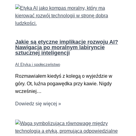
Jakie są etyczne implikacje rozwoju AI?
Nawigacja po moralnym labiryncie
sztucznej inteligencji
AI Etyka i społeczeństwo
Rozmawiałem kiedyś z kolegą o wyjeździe w
góry. Ot, luźna pogawędka przy kawie. Nigdy
wcześniej…
Dowiedz się więcej »