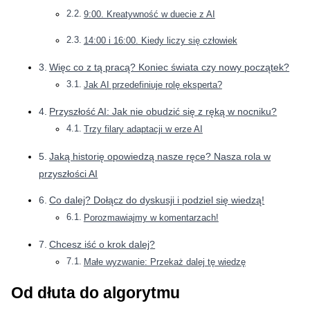
9:00. Kreatywność w duecie z AI
14:00 i 16:00. Kiedy liczy się człowiek
Więc co z tą pracą? Koniec świata czy nowy początek?
Jak AI przedefiniuje rolę eksperta?
Przyszłość AI: Jak nie obudzić się z ręką w nocniku?
Trzy filary adaptacji w erze AI
Jaką historię opowiedzą nasze ręce? Nasza rola w
przyszłości AI
Co dalej? Dołącz do dyskusji i podziel się wiedzą!
Porozmawiajmy w komentarzach!
Chcesz iść o krok dalej?
Małe wyzwanie: Przekaż dalej tę wiedzę
Od dłuta do algorytmu