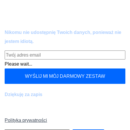
Zero spamu. Pełna wartość co 14 dni. Wypisujesz się
kiedy chcesz.
Nikomu nie udostępnię Twoich danych, ponieważ nie
jestem idiotą.
Please wait...
WYŚLIJ MI MÓJ DARMOWY ZESTAW
Dziękuję za zapis
Polityka prywatności