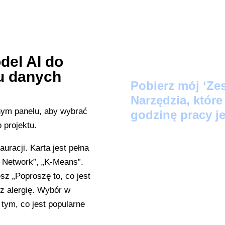
del AI do
u danych
Pobier
z mój ‘Ze
Narzędzia, któr
godzinę pracy je
Protokół Szybki
racji. Karta jest pełna
zamienią Twoje lu
 Network”, „K-Means”.
LinkedIn w 60 se
sz „Poproszę to, co jest
z alergię. Wybór w
Audyt Automatyz
 tym, co jest popularne
wskaże, które z 