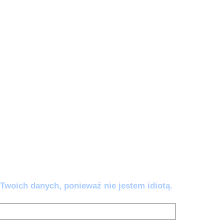
e zautomatyzować).
wy AI:
5 awaryjnych komend (w tym
w’ i 'Odbełkotyzator’), które wklejasz, gdy
ać lub brzmieć jak robot. Przestań się
mem – napraw go jednym kliknięciem.
ść co 14 dni. Wypisujesz się kiedy chcesz.
Twoich danych, ponieważ nie jestem idiotą.