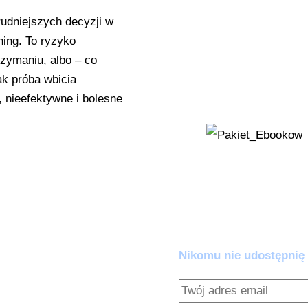
instrukcję, jak j
udniejszych decyzji w
Zestaw Ratunko
ning. To ryzyko
'Wykrywacz Kłamst
rzymaniu, albo – co
AI zaczyna zmyśl
ak próba wbicia
, nieefektywne i bolesne
kłócić z algoryt
Dołącz do praktyków AI.
Zero spamu. Pełna warto
Nikomu nie udostępnię 