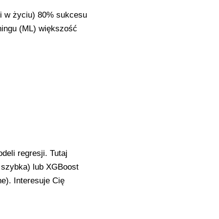
(i w życiu) 80% sukcesu
ningu (ML) większość
eli regresji. Tutaj
i szybka) lub XGBoost
). Interesuje Cię