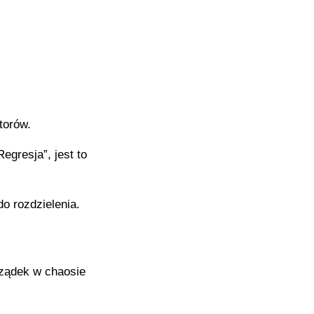
torów.
gresja”, jest to
o rozdzielenia.
rządek w chaosie