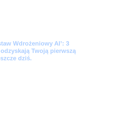
staw Wdrożeniowy AI’: 3
e odzyskają Twoją pierwszą
szcze dziś.
ego Startu:
3 prompty 'Kopiuj-Wklej’, które
źne notatki w profesjonalne maile i posty na
kund.
acji:
Skrypt-audytor, który bezlitośnie
Twoich zadań to strata czasu (i wygeneruje