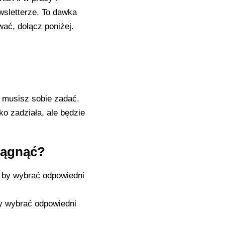
sletterze. To dawka
ywać, dołącz poniżej.
e musisz sobie zadać.
ko zadziała, ale będzie
siągnąć?
y wybrać odpowiedni