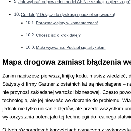
Jak wybrać odpowiedni model AI: Nie szukaj „najlepszego”
Co dalej? Dołącz do dyskusji i podziel się wiedzą!
Porozmawiajmy w komentarzach!
Chcesz iść o krok dalej?
Małe wyzwanie: Podziel się artykułem
Mapa drogowa zamiast błądzenia w
Zanim napiszesz pierwszą linijkę kodu, musisz wiedzieć, 
Statystyki firmy Gartner z ostatnich lat są nieubłagane – 
nie przynosi zakładanej wartości biznesowej. Często powo
technologia, ale jej niewłaściwe dobranie do problemu. Wła
jednak nie tylko unikanie błędów, ale przede wszystkim um
wykorzystania potencjału tej technologii do realnego ułatw
O tych różnorodnych korzyściach płynących z wykorzystan