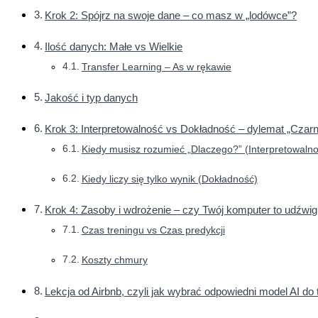
Krok 2: Spójrz na swoje dane – co masz w „lodówce”?
Ilość danych: Małe vs Wielkie
Transfer Learning – As w rękawie
Jakość i typ danych
Krok 3: Interpretowalność vs Dokładność – dylemat „Czarn
Kiedy musisz rozumieć „Dlaczego?” (Interpretowalno
Kiedy liczy się tylko wynik (Dokładność)
Krok 4: Zasoby i wdrożenie – czy Twój komputer to udźwig
Czas treningu vs Czas predykcji
Koszty chmury
Lekcja od Airbnb, czyli jak wybrać odpowiedni model AI do