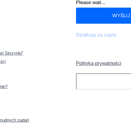
Please wait...
WYŚLIJ
Dziękuję za zapis
ej Skrzynki”
ść)
Polityka prywatności
Szukaj
nie?
KATEGORIE:
 trudnych zadań