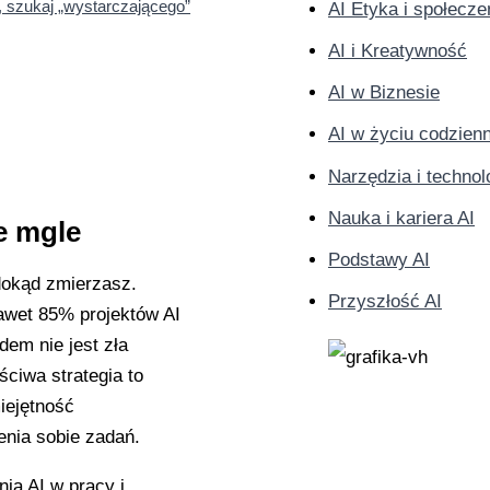
, szukaj „wystarczającego”
AI Etyka i społecz
AI i Kreatywność
AI w Biznesie
AI w życiu codzie
Narzędzia i technol
Nauka i kariera AI
e mgle
Podstawy AI
dokąd zmierzasz.
Przyszłość AI
nawet 85% projektów AI
dem nie jest zła
ściwa strategia to
iejętność
ienia sobie zadań.
ia AI w pracy i