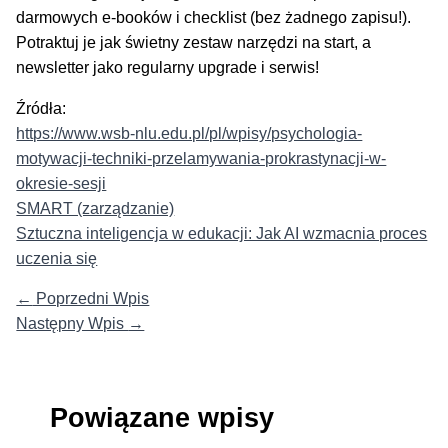
darmowych e-booków i checklist (bez żadnego zapisu!).
Potraktuj je jak świetny zestaw narzędzi na start, a
newsletter jako regularny upgrade i serwis!
Źródła:
https://www.wsb-nlu.edu.pl/pl/wpisy/psychologia-
motywacji-techniki-przelamywania-prokrastynacji-w-
okresie-sesji
SMART (zarządzanie)
Sztuczna inteligencja w edukacji: Jak AI wzmacnia proces
uczenia się
←
Poprzedni Wpis
Następny Wpis
→
Powiązane wpisy