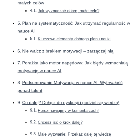
małych celów
Jak wyznaczać dobre, małe cele?
Plan na systematyczność: Jak utrzymać regularność w
nauce AI
Kluczowe elementy dobrego planu nauki
Nie walcz z brakiem motywacji – zarządzaj nią
Porażka jako motor napędowy: Jak błędy wzmacniają
motywację w nauce AI
Podsumowanie Motywacja w nauce AI: Wytrwałość
ponad talent
Co dalej? Dołącz do dyskusji i podziel się wiedzą!
Porozmawiajmy w komentarzach!
Chcesz iść o krok dalej?
Małe wyzwanie: Przekaż dalej tę wiedzę