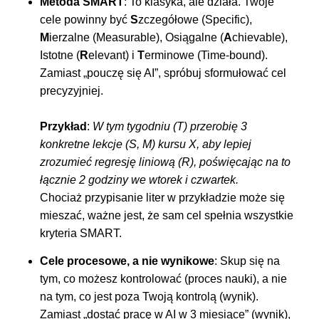
Metoda SMART
: To klasyka, ale działa. Twoje
cele powinny być
S
zczegółowe (Specific),
M
ierzalne (Measurable), Osiągalne (
A
chievable),
Istotne (
R
elevant) i
T
erminowe (Time-bound).
Zamiast „pouczę się AI”, spróbuj sformułować cel
precyzyjniej.
Przykład
:
W tym tygodniu (T) przerobię 3
konkretne lekcje (S, M) kursu X, aby lepiej
zrozumieć regresję liniową (R), poświęcając na to
łącznie 2 godziny we wtorek i czwartek.
Chociaż przypisanie liter w przykładzie może się
mieszać, ważne jest, że sam cel spełnia wszystkie
kryteria SMART.
Cele procesowe, a nie wynikowe
: Skup się na
tym, co możesz kontrolować (proces nauki), a nie
na tym, co jest poza Twoją kontrolą (wynik).
Zamiast „dostać pracę w AI w 3 miesiące” (wynik),