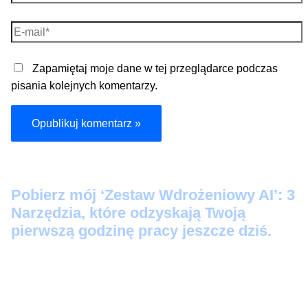
E-
mail*
Zapamiętaj moje dane w tej przeglądarce podczas
pisania kolejnych komentarzy.
Pobier
z mój ‘Zestaw Wdrożeniowy AI’: 3
Narzędzia, które odzyskają Twoją
pierwszą godzinę pracy jeszcze dziś.
Protokół Szybkiego Startu:
3 prompty 'Kopiuj-
Wklej’, które zamienią Twoje luźne notatki w
profesjonalne maile i posty na LinkedIn w 60