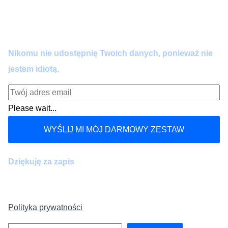
Zero spamu. Pełna wartość co 14 dni. Wypisujesz się
kiedy chcesz.
Nikomu nie udostępnię Twoich danych, ponieważ nie
jestem idiotą.
Please wait...
WYŚLIJ MI MÓJ DARMOWY ZESTAW
Dziękuję za zapis
Polityka prywatności