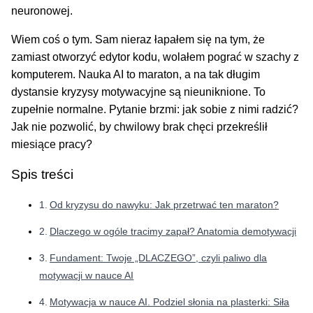
neuronowej.
Wiem coś o tym. Sam nieraz łapałem się na tym, że
zamiast otworzyć edytor kodu, wolałem pograć w szachy z
komputerem. Nauka AI to maraton, a na tak długim
dystansie kryzysy motywacyjne są nieuniknione. To
zupełnie normalne. Pytanie brzmi: jak sobie z nimi radzić?
Jak nie pozwolić, by chwilowy brak chęci przekreślił
miesiące pracy?
Spis treści
Od kryzysu do nawyku: Jak przetrwać ten maraton?
Dlaczego w ogóle tracimy zapał? Anatomia demotywacji
Fundament: Twoje „DLACZEGO”, czyli paliwo dla
motywacji w nauce AI
Motywacja w nauce AI. Podziel słonia na plasterki: Siła