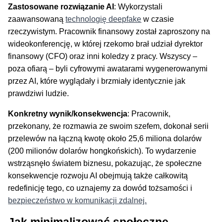
Zastosowane rozwiązanie AI
: Wykorzystali
zaawansowaną
technologię deepfake
w czasie
rzeczywistym. Pracownik finansowy został zaproszony na
wideokonferencję, w której rzekomo brał udział dyrektor
finansowy (CFO) oraz inni koledzy z pracy. Wszyscy –
poza ofiarą – byli cyfrowymi awatarami wygenerowanymi
przez AI, które wyglądały i brzmiały identycznie jak
prawdziwi ludzie.
Konkretny wynik/konsekwencja
: Pracownik,
przekonany, że rozmawia ze swoim szefem, dokonał serii
przelewów na łączną kwotę około 25,6 miliona dolarów
(200 milionów dolarów hongkońskich). To wydarzenie
wstrząsnęło światem biznesu, pokazując, że społeczne
konsekwencje rozwoju AI obejmują także całkowitą
redefinicję tego, co uznajemy za dowód tożsamości i
bezpieczeństwo w komunikacji zdalnej.