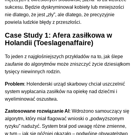
sukcesu. Będzie dyskryminował kobiety lub mniejszości
nie dlatego, że jest „zły”, ale dlatego, że precyzyjnie
powiela ludzkie błędy z przeszłości.
Case Study 1: Afera zasiłkowa w
Holandii (Toeslagenaffaire)
To jeden z najgłośniejszych przykładów na to, jak ślepe
zaufanie do algorytmów może zniszczyć życie dziesiątkom
tysięcy niewinnych rodzin.
Problem
: Holenderski urząd skarbowy chciał uszczelnić
system wypłacania zasiłków na opiekę nad dziećmi i
wyeliminować oszustwa.
Zastosowane rozwiązanie AI
: Wdrożono samouczący się
algorytm, który miał flagować wnioski o „podwyższonym
ryzyku” nadużyć. System brał pod uwagę różne zmienne,
w tym – jak się później okazało – podwójne obywatelstwo