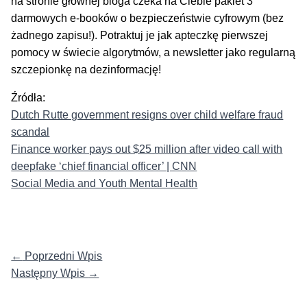
na stronie głównej bloga czeka na Ciebie pakiet 3
darmowych e-booków o bezpieczeństwie cyfrowym (bez
żadnego zapisu!). Potraktuj je jak apteczkę pierwszej
pomocy w świecie algorytmów, a newsletter jako regularną
szczepionkę na dezinformację!
Źródła:
Dutch Rutte government resigns over child welfare fraud
scandal
Finance worker pays out $25 million after video call with
deepfake ‘chief financial officer’ | CNN
Social Media and Youth Mental Health
←
Poprzedni Wpis
Następny Wpis
→