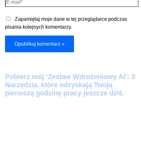
E-
mail*
Zapamiętaj moje dane w tej przeglądarce podczas
pisania kolejnych komentarzy.
Pobier
z mój ‘Zestaw Wdrożeniowy AI’: 3
Narzędzia, które odzyskają Twoją
pierwszą godzinę pracy jeszcze dziś.
Protokół Szybkiego Startu:
3 prompty 'Kopiuj-
Wklej’, które zamienią Twoje luźne notatki w
profesjonalne maile i posty na LinkedIn w 60
sekund.