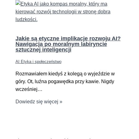
Jakie są etyczne implikacje rozwoju AI?
Nawigacja po moralnym labiryncie
sztucznej inteligencji
AI Etyka i społeczeństwo
Rozmawiałem kiedyś z kolegą o wyjeździe w
góry. Ot, luźna pogawędka przy kawie. Nigdy
wcześniej…
Dowiedz się więcej »