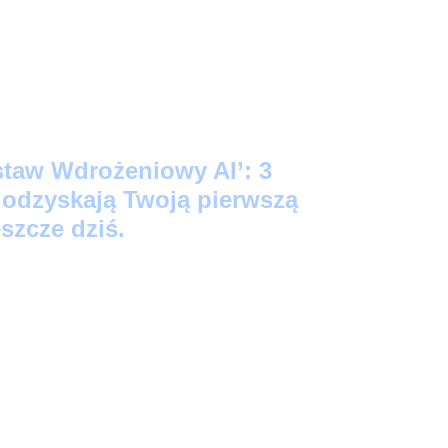
staw Wdrożeniowy AI’: 3
e odzyskają Twoją pierwszą
szcze dziś.
ego Startu:
3 prompty 'Kopiuj-Wklej’, które
źne notatki w profesjonalne maile i posty na
kund.
acji:
Skrypt-audytor, który bezlitośnie
Twoich zadań to strata czasu (i wygeneruje