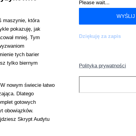
Please wait...
WYŚLIJ
ś maszynie, która
kle pokazuję, jak
Dziękuję za zapis
acował mniej. Tym
 wyzwaniom
mienie tych barier
sz tylko biernym
Polityka prywatności
Szukaj
 W nowym świecie łatwo
zająca. Dlatego
omplet gotowych
yt obowiązków.
KATEGORIE:
jdziesz Skrypt Audytu