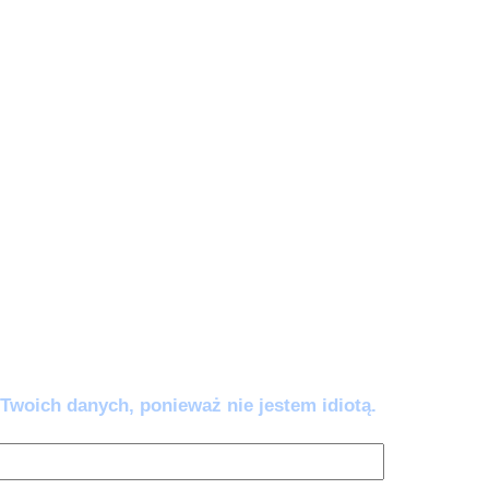
e zautomatyzować).
wy AI:
5 awaryjnych komend (w tym
w’ i 'Odbełkotyzator’), które wklejasz, gdy
ać lub brzmieć jak robot. Przestań się
mem – napraw go jednym kliknięciem.
ść co 14 dni. Wypisujesz się kiedy chcesz.
Twoich danych, ponieważ nie jestem idiotą.