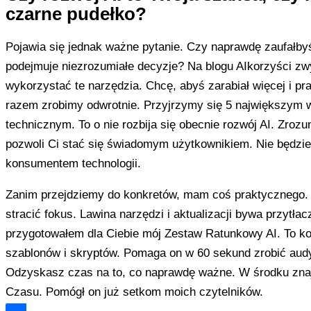
czarne pudełko?
Pojawia się jednak ważne pytanie. Czy naprawdę zaufałby
podejmuje niezrozumiałe decyzje? Na blogu AIkorzyści zwy
wykorzystać te narzędzia. Chcę, abyś zarabiał więcej i pr
razem zrobimy odwrotnie. Przyjrzymy się 5 największym
technicznym. To o nie rozbija się obecnie rozwój AI. Zrozu
pozwoli Ci stać się świadomym użytkownikiem. Nie będzie
konsumentem technologii.
Zanim przejdziemy do konkretów, mam coś praktycznego.
stracić fokus. Lawina narzędzi i aktualizacji bywa przytłac
przygotowałem dla Ciebie mój Zestaw Ratunkowy AI. To k
szablonów i skryptów. Pomaga on w 60 sekund zrobić aud
Odzyskasz czas na to, co naprawdę ważne. W środku zna
Czasu. Pomógł on już setkom moich czytelników.