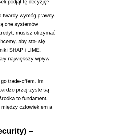
eli podjął tę decyzję?
To twardy wymóg prawny.
zą one systemów
kredyt, musisz otrzymać
hcemy, aby stał się
hniki SHAP i LIME.
iały największy wpływ
 go trade-offem. Im
bardzo przejrzyste są
środka to fundament.
e między człowiekiem a
curity) –