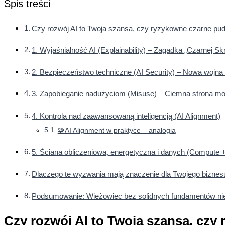
Spis treści
Czy rozwój AI to Twoja szansa, czy ryzykowne czarne pu
1. Wyjaśnialność AI (Explainability) – Zagadka „Czarnej Sk
2. Bezpieczeństwo techniczne (AI Security) – Nowa wojna
3. Zapobieganie nadużyciom (Misuse) – Ciemna strona m
4. Kontrola nad zaawansowaną inteligencją (AI Alignment)
🧩AI Alignment w praktyce – analogia
5. Ściana obliczeniowa, energetyczna i danych (Compute +
Dlaczego te wyzwania mają znaczenie dla Twojego biznes
Podsumowanie: Wieżowiec bez solidnych fundamentów nie
Czy rozwój AI to Twoja szansa, czy