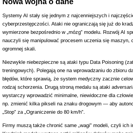
Nowa wojna o dane
Systemy AI stały się jednym z najcenniejszych i najczęśc
cyberprzestępczości. Ataki nie ograniczają się już do kra
wymierzone bezpośrednio w „mózg” modelu. Rozwój AI spr
nauczyli się manipulować procesem uczenia się maszyn, c
ogromnej skali.
Niezwykle niebezpieczne są ataki typu Data Poisoning (z
treningowych). Polegają one na wprowadzaniu do zbioru d
błędów, które sprawią, że system medyczny zacznie celo
rodzaj schorzenia. Drugą stroną medalu są ataki adversar
wystarczy wprowadzić minimalne, niewidoczne dla człowi
np. zmienić kilka pikseli na znaku drogowym — aby auton
„Stop” za „Ograniczenie do 80 km/h”.
Firmy muszą także chronić same „wagi” modeli, czyli ich i