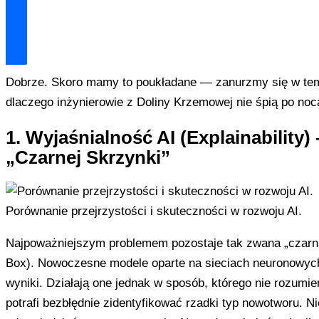
Odblokuj Mój Zestaw Ratunkowy
Dobrze. Skoro mamy to poukładane — zanurzmy się w te
dlaczego inżynierowie z Doliny Krzemowej nie śpią po noc
1. Wyjaśnialność AI (Explainability)
„Czarnej Skrzynki”
Porównanie przejrzystości i skuteczności w rozwoju AI.
Najpoważniejszym problemem pozostaje tak zwana „czarn
Box). Nowoczesne modele oparte na sieciach neuronowych
wyniki. Działają one jednak w sposób, którego nie rozum
potrafi bezbłędnie zidentyfikować rzadki typ nowotworu. Ni