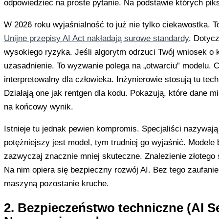
odpowiedzieć na proste pytanie. Na podstawie których piks
W 2026 roku wyjaśnialność to już nie tylko ciekawostka. 
Unijne przepisy AI Act nakładają surowe standardy
. Dotyc
wysokiego ryzyka. Jeśli algorytm odrzuci Twój wniosek o 
uzasadnienie. To wyzwanie polega na „otwarciu” modelu. C
interpretowalny dla człowieka. Inżynierowie stosują tu tec
Działają one jak rentgen dla kodu. Pokazują, które dane m
na końcowy wynik.
Istnieje tu jednak pewien kompromis. Specjaliści nazywają
potężniejszy jest model, tym trudniej go wyjaśnić. Modele 
zazwyczaj znacznie mniej skuteczne. Znalezienie złotego 
Na nim opiera się bezpieczny rozwój AI. Bez tego zaufani
maszyną pozostanie kruche.
2. Bezpieczeństwo techniczne (AI Se