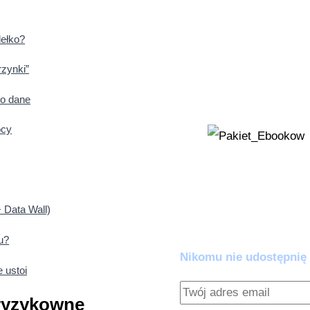
instrukcję, jak j
Zestaw Ratunko
dełko?
'Wykrywacz Kłamst
rzynki”
AI zaczyna zmyśl
 o dane
kłócić z algoryt
ocy
Dołącz do praktyków AI.
 Data Wall)
Zero spamu. Pełna warto
u?
Nikomu nie udostępnię 
 ustoi
 ryzykowne