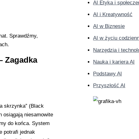
AI Etyka i społecz
AI i Kreatywność
AI w Biznesie
mat. Sprawdźmy,
AI w życiu codzie
ach.
Narzędzia i technol
 – Zagadka
Nauka i kariera AI
Podstawy AI
Przyszłość AI
a skrzynka” (Black
 osiągają niesamowite
iemy do końca. System
e potrafi jednak