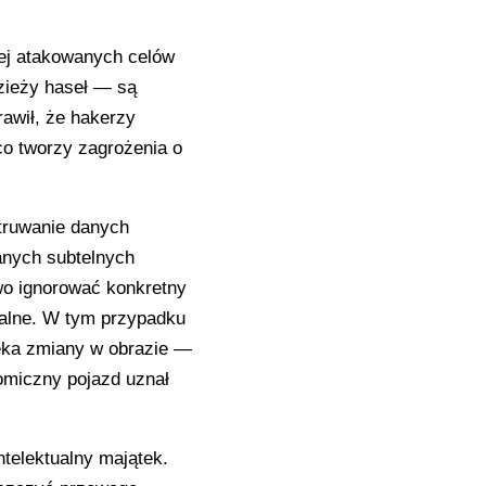
iej atakowanych celów
dzieży haseł — są
awił, że hakerzy
o tworzy zagrożenia o
atruwanie danych
anych subtelnych
wo ignorować konkretny
ialne. W tym przypadku
eka zmiany w obrazie —
omiczny pojazd uznał
ntelektualny majątek.