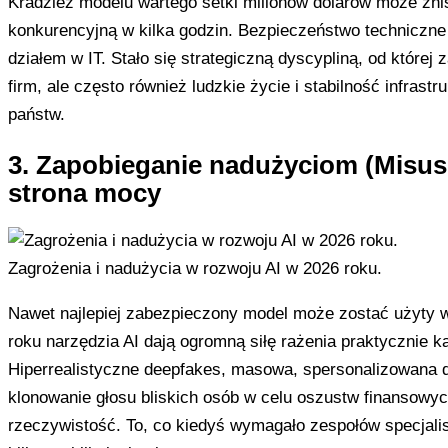
Kradzież modelu wartego setki milionów dolarów może zn
konkurencyjną w kilka godzin. Bezpieczeństwo techniczne 
działem w IT. Stało się strategiczną dyscypliną, od której 
firm, ale często również ludzkie życie i stabilność infrastr
państw.
3. Zapobieganie nadużyciom (Misus
strona mocy
Zagrożenia i nadużycia w rozwoju AI w 2026 roku.
Nawet najlepiej zabezpieczony model może zostać użyty w
roku narzędzia AI dają ogromną siłę rażenia praktycznie 
Hiperrealistyczne deepfakes, masowa, spersonalizowana 
klonowanie głosu bliskich osób w celu oszustw finansowyc
rzeczywistość. To, co kiedyś wymagało zespołów specjali