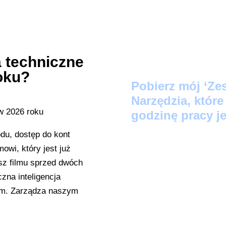
 techniczne
oku?
Pobier
z mój ‘Ze
Narzędzia, któr
godzinę pracy je
du, dostęp do kont
Protokół Szybki
wi, który jest już
zamienią Twoje lu
usz filmu sprzed dwóch
LinkedIn w 60 se
zna inteligencja
tem. Zarządza naszym
Audyt Automatyz
wskaże, które z 