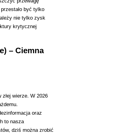
iszczyć przewagę
przestało być tylko
zależy nie tylko zysk
uktury krytycznej
e) – Ciemna
 złej wierze. W 2026
każdemu.
dezinformacja oraz
h to nasza
stów, dziś można zrobić