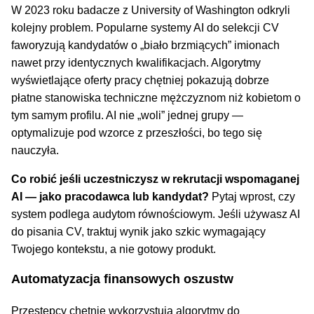
W 2023 roku badacze z University of Washington odkryli
kolejny problem. Popularne systemy AI do selekcji CV
faworyzują kandydatów o „biało brzmiących” imionach
nawet przy identycznych kwalifikacjach. Algorytmy
wyświetlające oferty pracy chętniej pokazują dobrze
płatne stanowiska techniczne mężczyznom niż kobietom o
tym samym profilu. AI nie „woli” jednej grupy —
optymalizuje pod wzorce z przeszłości, bo tego się
nauczyła.
Co robić
jeśli uczestniczysz w rekrutacji wspomaganej
AI — jako pracodawca lub kandydat?
Pytaj wprost, czy
system podlega audytom równościowym. Jeśli używasz AI
do pisania CV, traktuj wynik jako szkic wymagający
Twojego kontekstu, a nie gotowy produkt.
Automatyzacja finansowych oszustw
Przestępcy chętnie wykorzystują algorytmy do