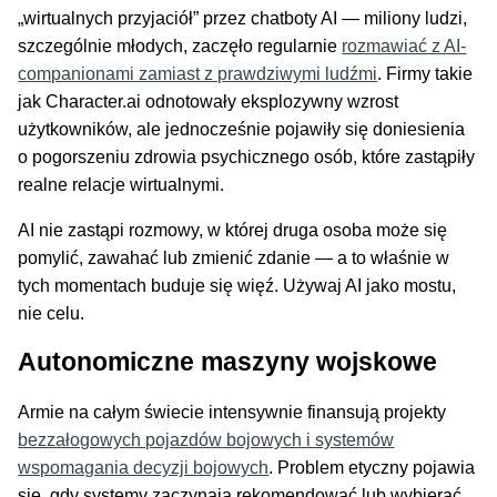
„wirtualnych przyjaciół” przez chatboty AI — miliony ludzi,
szczególnie młodych, zaczęło regularnie
rozmawiać z AI-
companionami zamiast z prawdziwymi ludźmi
. Firmy takie
jak Character.ai odnotowały eksplozywny wzrost
użytkowników, ale jednocześnie pojawiły się doniesienia
o pogorszeniu zdrowia psychicznego osób, które zastąpiły
realne relacje wirtualnymi.
AI nie zastąpi rozmowy, w której druga osoba może się
pomylić, zawahać lub zmienić zdanie — a to właśnie w
tych momentach buduje się więź. Używaj AI jako mostu,
nie celu.
Autonomiczne maszyny wojskowe
Armie na całym świecie intensywnie finansują projekty
bezzałogowych pojazdów bojowych i systemów
wspomagania decyzji bojowych
. Problem etyczny pojawia
się, gdy systemy zaczynają rekomendować lub wybierać