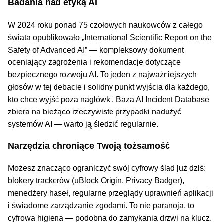
Badania nad etyką AI
W 2024 roku ponad 75 czołowych naukowców z całego
świata opublikowało „International Scientific Report on the
Safety of Advanced AI” — kompleksowy dokument
oceniający zagrożenia i rekomendacje dotyczące
bezpiecznego rozwoju AI. To jeden z najważniejszych
głosów w tej debacie i solidny punkt wyjścia dla każdego,
kto chce wyjść poza nagłówki. Baza AI Incident Database
zbiera na bieżąco rzeczywiste przypadki nadużyć
systemów AI — warto ją śledzić regularnie.
Narzędzia chroniące Twoją tożsamość
Możesz znacząco ograniczyć swój cyfrowy ślad już dziś:
blokery trackerów (uBlock Origin, Privacy Badger),
menedżery haseł, regularne przeglądy uprawnień aplikacji
i świadome zarządzanie zgodami. To nie paranoja, to
cyfrowa higiena — podobna do zamykania drzwi na klucz.