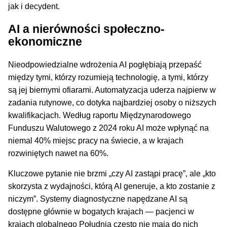
jak i decydent.
AI a nierówności społeczno-
ekonomiczne
Nieodpowiedzialne wdrożenia AI pogłębiają przepaść
między tymi, którzy rozumieją technologię, a tymi, którzy
są jej biernymi ofiarami. Automatyzacja uderza najpierw w
zadania rutynowe, co dotyka najbardziej osoby o niższych
kwalifikacjach. Według raportu Międzynarodowego
Funduszu Walutowego z 2024 roku AI może wpłynąć na
niemal 40% miejsc pracy na świecie, a w krajach
rozwiniętych nawet na 60%.
Kluczowe pytanie nie brzmi „czy AI zastąpi pracę”, ale „kto
skorzysta z wydajności, którą AI generuje, a kto zostanie z
niczym”. Systemy diagnostyczne napędzane AI są
dostępne głównie w bogatych krajach — pacjenci w
krajach globalnego Południa często nie mają do nich