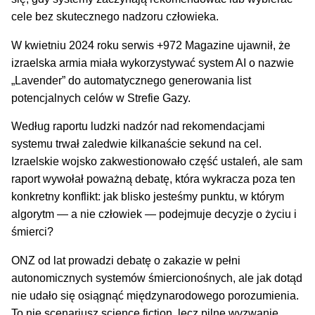
cele bez skutecznego nadzoru człowieka.
W kwietniu 2024 roku serwis +972 Magazine ujawnił, że
izraelska armia miała wykorzystywać system AI o nazwie
„Lavender” do automatycznego generowania list
potencjalnych celów w Strefie Gazy.
Według raportu ludzki nadzór nad rekomendacjami
systemu trwał zaledwie kilkanaście sekund na cel.
Izraelskie wojsko zakwestionowało część ustaleń, ale sam
raport wywołał poważną debatę, która wykracza poza ten
konkretny konflikt: jak blisko jesteśmy punktu, w którym
algorytm — a nie człowiek — podejmuje decyzje o życiu i
śmierci?
ONZ od lat prowadzi debatę o zakazie w pełni
autonomicznych systemów śmiercionośnych, ale jak dotąd
nie udało się osiągnąć międzynarodowego porozumienia.
To nie scenariusz science fiction, lecz pilne wyzwanie