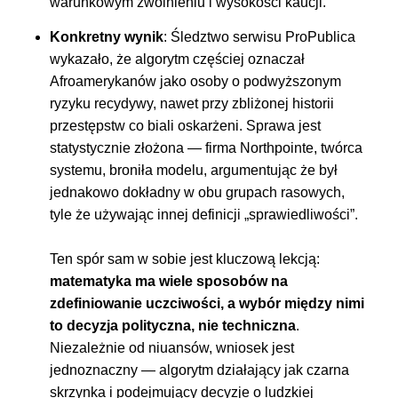
warunkowym zwolnieniu i wysokości kaucji.
Konkretny wynik
: Śledztwo serwisu ProPublica
wykazało, że algorytm częściej oznaczał
Afroamerykanów jako osoby o podwyższonym
ryzyku recydywy, nawet przy zbliżonej historii
przestępstw co biali oskarżeni. Sprawa jest
statystycznie złożona — firma Northpointe, twórca
systemu, broniła modelu, argumentując że był
jednakowo dokładny w obu grupach rasowych,
tyle że używając innej definicji „sprawiedliwości”.
Ten spór sam w sobie jest kluczową lekcją:
matematyka ma wiele sposobów na
zdefiniowanie uczciwości, a wybór między nimi
to decyzja polityczna, nie techniczna
.
Niezależnie od niuansów, wniosek jest
jednoznaczny — algorytm działający jak czarna
skrzynka i podejmujący decyzje o ludzkiej